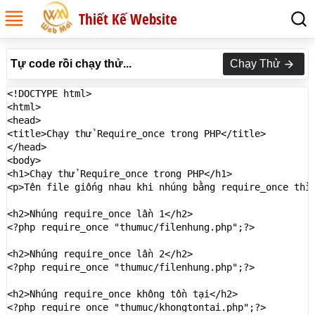
Thiết Kế Website
Tự code rồi chạy thử...
Chạy Thử
<!DOCTYPE html>

<html>

<head>

<title>Chạy thử Require_once trong PHP</title>

</head>

<body>

<h1>Chạy thử Require_once trong PHP</h1>

<p>Tên file giống nhau khi nhúng bằng require_once thì
<h2>Nhúng require_once lần 1</h2>

<?php require_once "thumuc/filenhung.php";?>

<h2>Nhúng require_once lần 2</h2>

<?php require_once "thumuc/filenhung.php";?>

<h2>Nhúng require_once không tồn tại</h2>

<?php require_once "thumuc/khongtontai.php";?>
