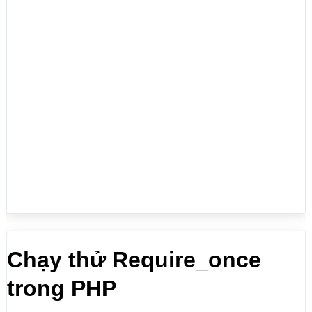
<p>Lời chào cuối trang!</p>

</body>

</html>
Chạy thử Require_once
trong PHP