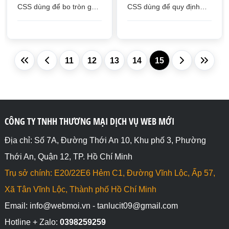
CSS dùng để bo tròn góc
CSS dùng để quy định
trái dưới của phần tử
màu sắc đường viền phải
HTML, đơn vị thường
của phần tử HTML
dùng là px, %, em
11
12
13
14
15
CÔNG TY TNHH THƯƠNG MẠI DỊCH VỤ WEB MỚI
Địa chỉ: Số 7A, Đường Thới An 10, Khu phố 3, Phường
Thới An, Quận 12, TP. Hồ Chí Minh
Trụ sở chính: E20/22E6 Hẻm C1, Đường Vĩnh Lộc, Ấp 57,
Xã Tân Vĩnh Lộc, Thành phố Hồ Chí Minh
Email: info@webmoi.vn - tanlucit09@gmail.com
Hotline + Zalo:
0398259259