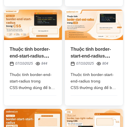
thường hình ảnh có các
phần tử HTML, đơn vị
biểu tượng hình học
thường dùng là px, %, em
Thuộc tính border-
Thuộc tính border-
end-start-radius
start-end-radius
trong CSS
trong CSS
07/10/2025
844
07/10/2025
804
Thuộc tính border-end-
Thuộc tính border-start-
start-radius trong
end-radius trong
CSS thường dùng để bo
CSS thường dùng để bo
tròn góc trái dưới của
tròn góc phải trên của
phần tử HTML, đơn vị
phần tử HTML, đơn vị
thường dùng là px, %, em
thường dùng là px, %, em