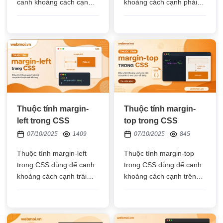
canh khoảng cách cạnh
khoảng cách cạnh phải
trên của phần tử HTML
của phần tử HTML so với
so với các phần tử HTML
các phần tử HTML ở bên
ở trên nó
phải nó
Thuộc tính margin-
Thuộc tính margin-
left trong CSS
top trong CSS
07/10/2025
1409
07/10/2025
845
Thuộc tính margin-left
Thuộc tính margin-top
trong CSS dùng để canh
trong CSS dùng để canh
khoảng cách cạnh trái
khoảng cách cạnh trên
của phần tử HTML so với
của phần tử HTML so với
các phần tử HTML ở bên
các phần tử HTML ở trên
trái nó
nó