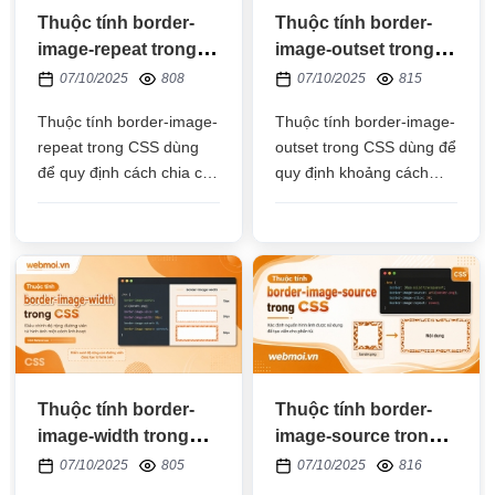
Thuộc tính border-
Thuộc tính border-
image-repeat trong
image-outset trong
CSS
CSS
07/10/2025
808
07/10/2025
815
Thuộc tính border-image-
Thuộc tính border-image-
repeat trong CSS dùng
outset trong CSS dùng để
để quy định cách chia các
quy định khoảng cách
ô, khoảng trống, cách
đường viền bằng hình
sắp xếp của hình ảnh
ảnh nằm ngoài phần tử
dùng làm đường viền
HTML bao nhiêu px
Thuộc tính border-
Thuộc tính border-
image-width trong
image-source trong
CSS
CSS
07/10/2025
805
07/10/2025
816