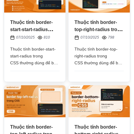
Thuộc tính border-
Thuộc tính border-
start-start-radius
top-right-radius trong
trong CSS
CSS
07/10/2025
810
07/10/2025
798
Thuộc tính border-start-
Thuộc tính border-top-
start-radius trong
right-radius trong
CSS thường dùng để bo
CSS thường dùng để bo
tròn góc trái trên của
tròn góc phải trên của
phần tử HTML, đơn vị
phần tử HTML, đơn vị
thường dùng là px, %, em
thường dùng là px, %, em
Thuộc tính border-
Thuộc tính border-