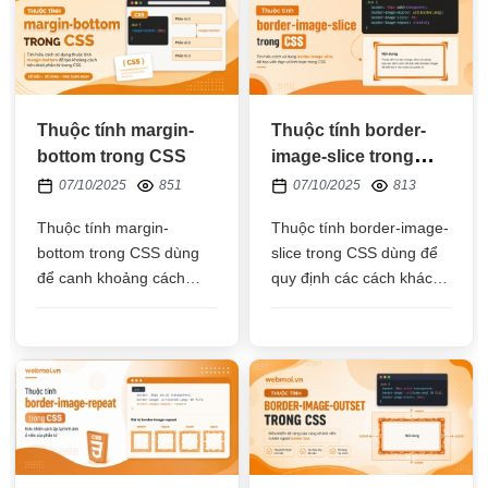
Thuộc tính margin-
Thuộc tính border-
bottom trong CSS
image-slice trong
CSS
07/10/2025
851
07/10/2025
813
Thuộc tính margin-
Thuộc tính border-image-
bottom trong CSS dùng
slice trong CSS dùng để
để canh khoảng cách
quy định các cách khác
cạnh dưới của phần tử
nhau để cắt hình ảnh
HTML so với các phần tử
dùng làm đường viền
HTML ở dưới nó