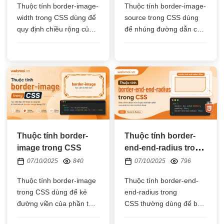
Thuộc tính border-image-
Thuộc tính border-image-
width trong CSS dùng để
source trong CSS dùng
quy định chiều rộng của
để nhúng đường dẫn của
đường viền bằng hình
hình ảnh để làm đường
ảnh trong phần tử HTML
viền bằng hình ảnh cho
phần tử HTML
Thuộc tính border-
Thuộc tính border-
image trong CSS
end-end-radius trong
CSS
07/10/2025
840
07/10/2025
796
Thuộc tính border-image
Thuộc tính border-end-
trong CSS dùng để kẻ
end-radius trong
đường viền của phần tử
CSS thường dùng để bo
HTML bằng hình ảnh,
tròn góc phải dưới của