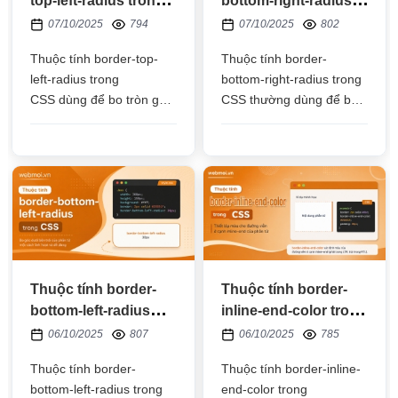
top-left-radius trong
bottom-right-radius
CSS
trong CSS
07/10/2025
794
07/10/2025
802
Thuộc tính border-top-
Thuộc tính border-
left-radius trong
bottom-right-radius trong
CSS dùng để bo tròn góc
CSS thường dùng để bo
trái trên của phần tử
tròn góc phải dưới của
HTML, đơn vị thường
phần tử HTML, đơn vị
dùng là px, %, em
thường dùng là px, %, em
Thuộc tính border-
Thuộc tính border-
bottom-left-radius
inline-end-color trong
trong CSS
CSS
06/10/2025
807
06/10/2025
785
Thuộc tính border-
Thuộc tính border-inline-
bottom-left-radius trong
end-color trong