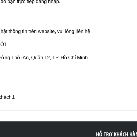
do bạn trực tiếp đăng nhập.
ật thông tin trên website, vui lòng liên hệ
ỚI
ường Thới An, Quận 12, TP. Hồ Chí Minh
hách.!.
HỖ TRỢ KHÁCH HÀ