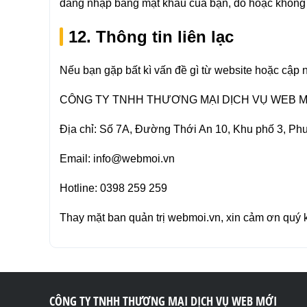
đăng nhập bằng mật khẩu của bạn, do hoặc không 
12. Thông tin liên lạc
Nếu bạn gặp bất kì vấn đề gì từ website hoặc cập nh
CÔNG TY TNHH THƯƠNG MẠI DỊCH VỤ WEB M
Địa chỉ: Số 7A, Đường Thới An 10, Khu phố 3, Ph
Email: info@webmoi.vn
Hotline: 0398 259 259
Thay mặt ban quản trị webmoi.vn, xin cảm ơn quý k
CÔNG TY TNHH THƯƠNG MẠI DỊCH VỤ WEB MỚI