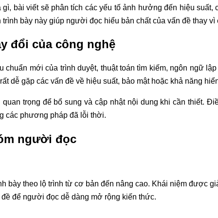
g là gì, bài viết sẽ phân tích các yếu tố ảnh hưởng đến hiệu suấ
rình bày này giúp người đọc hiểu bản chất của vấn đề thay vì c
ay đổi của công nghệ
u chuẩn mới của trình duyệt, thuật toán tìm kiếm, ngôn ngữ lập
rất dễ gặp các vấn đề về hiệu suất, bảo mật hoặc khả năng hiển 
 quan trọng để bổ sung và cập nhật nội dung khi cần thiết. Đ
ng các phương pháp đã lỗi thời.
hóm người đọc
ình bày theo lộ trình từ cơ bản đến nâng cao. Khái niệm được gi
ủ đề để người đọc dễ dàng mở rộng kiến thức.