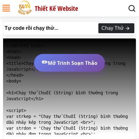
Thiết Kế Website
Tự code rồi chạy thử...
Chạy Thử
<!DOCTYPE html>

<html>

<head>

✏️
Mở Trình Soạn Thảo
<title>Chạy thử Chuỗi (String) bình thường trong 
JavaScript</title>

</head>

<body>

<h1>Chạy thử Chuỗi (String) bình thường trong 
JavaScript</h1>

<script>

var strkep = "Chạy thử Chuỗi (String) bình thường 
dấu nháy kép trong JavaScript <br>";

var strdon = 'Chạy thử Chuỗi (String) bình thường 
dấu nháy đơn trong JavaScript <br>';
