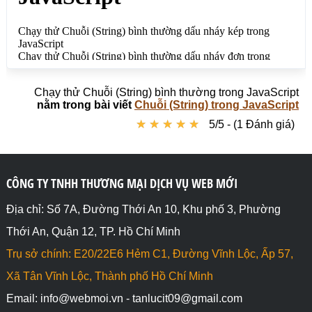
Chạy thử Chuỗi (String) bình thường trong JavaScript
nằm trong bài viết
Chuỗi (String) trong JavaScript
★
★
★
★
★
★
★
★
★
★
5/5 - (1 Đánh giá)
CÔNG TY TNHH THƯƠNG MẠI DỊCH VỤ WEB MỚI
Địa chỉ: Số 7A, Đường Thới An 10, Khu phố 3, Phường
Thới An, Quận 12, TP. Hồ Chí Minh
Trụ sở chính: E20/22E6 Hẻm C1, Đường Vĩnh Lộc, Ấp 57,
Xã Tân Vĩnh Lộc, Thành phố Hồ Chí Minh
Email: info@webmoi.vn - tanlucit09@gmail.com