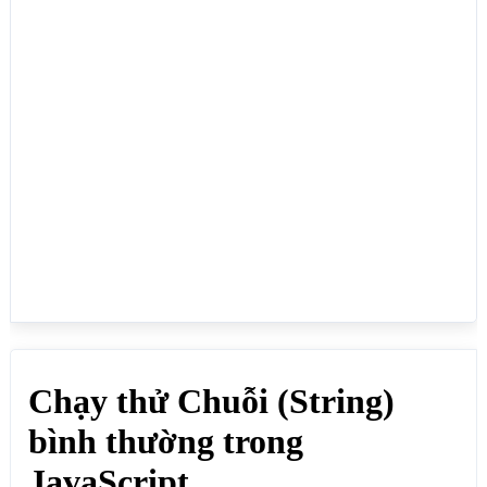
document.write(strkep);

document.write(strdon);

</script>

</body>

</html>