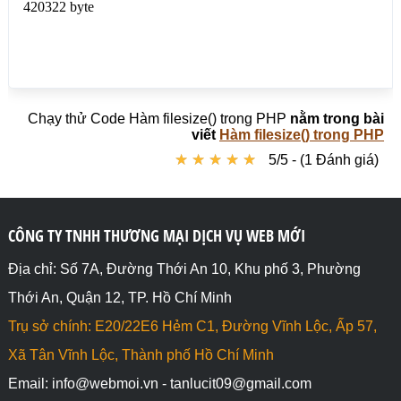
Chạy thử Code Hàm filesize() trong PHP
nằm trong bài
viết
Hàm filesize() trong PHP
★
★
★
★
★
★
★
★
★
★
5/5 - (1 Đánh giá)
CÔNG TY TNHH THƯƠNG MẠI DỊCH VỤ WEB MỚI
Địa chỉ: Số 7A, Đường Thới An 10, Khu phố 3, Phường
Thới An, Quận 12, TP. Hồ Chí Minh
Trụ sở chính: E20/22E6 Hẻm C1, Đường Vĩnh Lộc, Ấp 57,
Xã Tân Vĩnh Lộc, Thành phố Hồ Chí Minh
Email: info@webmoi.vn - tanlucit09@gmail.com