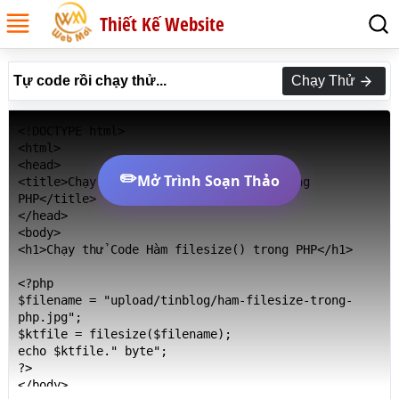
Thiết Kế Website
Tự code rồi chạy thử...
Chạy Thử
<!DOCTYPE html>

<html>

<head>

✏️
Mở Trình Soạn Thảo
<title>Chạy thử Code Hàm filesize() trong 
PHP</title>

</head>

<body>

<h1>Chạy thử Code Hàm filesize() trong PHP</h1>

<?php 

$filename = "upload/tinblog/ham-filesize-trong-
php.jpg";

$ktfile = filesize($filename);

echo $ktfile." byte";

?>

</body>
