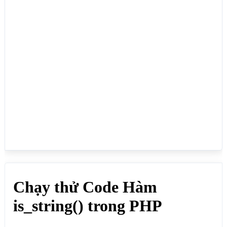
(string) <br>';

}else{

  echo 'Biến $bienchuoi không thuộc kiểu dữ liệu 
chuỗi (string) <br>';

}

// Kết quả: Biến $bienchuoi thuộc kiểu dữ liệu 
chuỗi (string)

?>

<h2>Kiểm tra biến mảng thuộc kiểu dữ liệu chuỗi 
(string) hay không</h2>

<?php 

$mang = array("Lực","Vân","Quỳnh");

if(is_string($mang)){

 echo 'Biến $mang thuộc kiểu dữ liệu chuỗi (string) 
<br>';

}else{

  echo 'Biến $mang không thuộc kiểu dữ liệu chuỗi 
(string) <br>';

}

// Kết quả: Biến $mang không thuộc kiểu dữ liệu 
chuỗi (string)

?>
