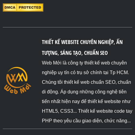
}

// Kết quả: Biến $nhanVien không thuộc kiểu dữ liệu 
chuỗi (string)

?>

</body>

</html>
THIẾT KẾ WEBSITE CHUYÊN NGHIỆP, ẤN
TƯỢNG, SÁNG TẠO, CHUẨN SEO
Web Mới là công ty thiết kế web chuyên
nghiệp uy tín có trụ sở chính tại Tp HCM.
Chúng tôi thiết kế web chuẩn SEO, chuẩn
di động. Áp dụng những công nghệ tiên
tiến nhất hiện nay để thiết kế website như
HTML5, CSS3... Thiết kế website code tay
PHP theo yêu cầu giao diện, chức năng...