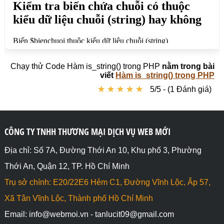
<h2>Kiểm tra biến chứa số nguyên thuộc kiểu dữ liệu 
chuỗi (string) hay không</h2>

<?php

$biensonguyen = 35;

if(is_string($biensonguyen)){

Chạy thử Code Hàm is_string() trong PHP
nằm trong bài
 echo 'Biến $biensonguyen thuộc kiểu dữ liệu chuỗi 
viết
Hàm is_string() trong PHP
(string) <br>';

★
★
★
★
★
★
★
★
★
★
5/5 - (1 Đánh giá)
}else{

  echo 'Biến $biensonguyen không thuộc kiểu dữ liệu 
chuỗi (string) <br>';

}

// Kết quả: Biến $biensonguyen không thuộc kiểu dữ 
CÔNG TY TNHH THƯƠNG MẠI DỊCH VỤ WEB MỚI
liệu chuỗi (string)

?>

Địa chỉ: Số 7A, Đường Thới An 10, Khu phố 3, Phường
Thới An, Quận 12, TP. Hồ Chí Minh
<h2>Kiểm tra biến chứa số thập phân thuộc kiểu dữ 
liệu chuỗi (string) hay không</h2>

Trụ sở chính: E20/22E6 Hẻm C1, Đường Vĩnh Lộc, Ấp 57,
<?php

$bienthapphan = 35.5;

Xã Tân Vĩnh Lộc, Thành phố Hồ Chí Minh
Email: info@webmoi.vn - tanlucit09@gmail.com
if(is_string($bienthapphan)){
