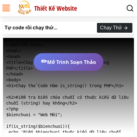
Thiết Kế Website
Tự code rồi chạy thử...
Chạy Thử
<!DOCTYPE html>

<html>

<head>

✏️
Mở Trình Soạn Thảo
<title>Chạy thử Code Hàm is_string() trong 
PHP</title>

</head>

<body>

<h1>Chạy thử Code Hàm is_string() trong PHP</h1>

<h2>Kiểm tra biến chứa chuỗi có thuộc kiểu dữ liệu 
chuỗi (string) hay không</h2>

<?php

$bienchuoi = "Web Mới";

if(is_string($bienchuoi)){

 echo 'Biến $bienchuoi thuộc kiểu dữ liệu chuỗi 