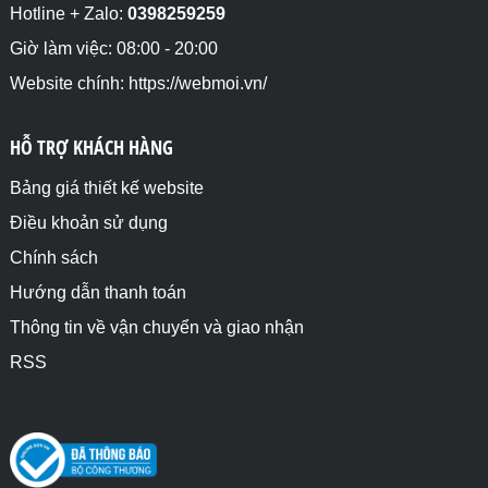
 echo 'Biến $bienthapphan thuộc kiểu dữ liệu chuỗi 
Hotline + Zalo:
0398259259
(string) <br>';

}else{

Giờ làm việc: 08:00 - 20:00
  echo 'Biến $bienthapphan không thuộc kiểu dữ liệu 
Website chính: https://webmoi.vn/
chuỗi (string) <br>';

}

// Kết quả: Biến $bienthapphan không thuộc kiểu dữ 
HỖ TRỢ KHÁCH HÀNG
liệu chuỗi (string)

?>

Bảng giá thiết kế website
<h2>Kiểm tra biến đối tượng thuộc kiểu dữ liệu 
Điều khoản sử dụng
chuỗi (string) hay không</h2>

<?php

Chính sách
$nhanVien = (object) [

    'ten' => 'Bùi Tấn Lực',

Hướng dẫn thanh toán
    'tuoi' => '35'

Thông tin về vận chuyển và giao nhận
];

RSS
if(is_string($nhanVien)){

 echo 'Biến $nhanVien thuộc kiểu dữ liệu chuỗi 
(string) <br>';

}else{

  echo 'Biến $nhanVien không thuộc kiểu dữ liệu 
chuỗi (string) <br>';
