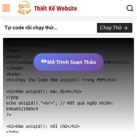
Thiết Kế Website
Tự code rồi chạy thử...
Chạy Thử
<!DOCTYPE html>

<html>

<head>

✏️
Mở Trình Soạn Thảo
<title>Chạy thử Code Hàm uniqid() trong PHP</title>

</head>

<body>

<h1>Chạy thử Code Hàm uniqid() trong PHP</h1>

<h2>Hàm uniqid(); mặc định</h2>

<?php 

echo uniqid()."<br>"; // Kết quả ngẫu nhiên: 
690a0521989c9

?>

<h2>Hàm uniqid(); nối chữ</h2>

<?php 
