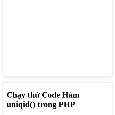
echo uniqid('tmp_')."<br>"; // Kết quả ngẫu nhiên: 
tmp_690a052198a19

?>

<h2>Hàm uniqid(); thêm một số entropy</h2>

<?php 

echo uniqid('tmp_',true)."<br>"; // Kết quả ngẫu 
nhiên: tmp_690a052198a1d1.75165339

?>

</body>

</html>