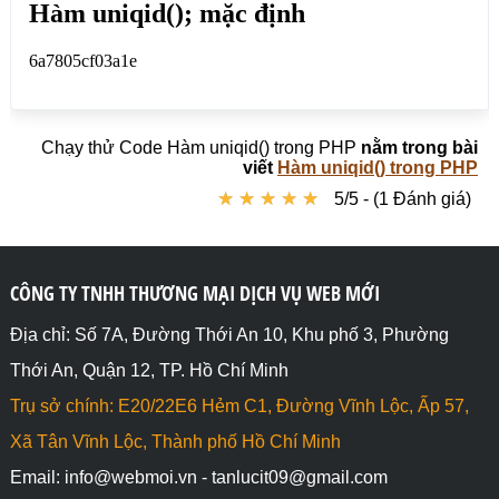
Chạy thử Code Hàm uniqid() trong PHP
nằm trong bài
viết
Hàm uniqid() trong PHP
★
★
★
★
★
★
★
★
★
★
5/5 - (1 Đánh giá)
CÔNG TY TNHH THƯƠNG MẠI DỊCH VỤ WEB MỚI
Địa chỉ: Số 7A, Đường Thới An 10, Khu phố 3, Phường
Thới An, Quận 12, TP. Hồ Chí Minh
Trụ sở chính: E20/22E6 Hẻm C1, Đường Vĩnh Lộc, Ấp 57,
Xã Tân Vĩnh Lộc, Thành phố Hồ Chí Minh
Email: info@webmoi.vn - tanlucit09@gmail.com