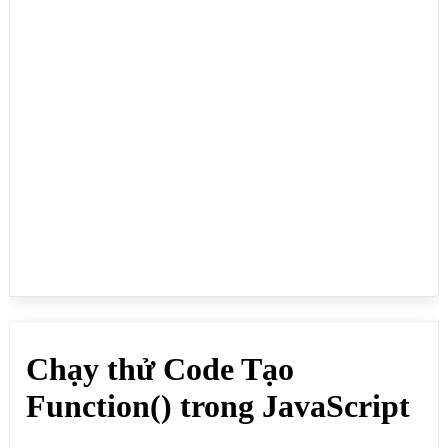
function ketQua(tuoi) {

 var ketqua = "Năm nay bạn "+tuoi+" tuổi";

return ketqua;

}

var tuoi = 35;

var ketqua = ketQua(tuoi);

document.write(ketqua);

</script>

</body>

</html>