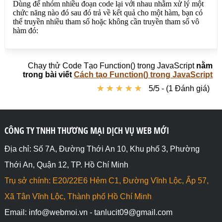
Chạy thử Code Tạo Function() trong JavaScript
nằm
trong bài viết
Cách tạo Function() trong JavaScript
★
★
★
★
★
★
★
★
★
★
5/5 - (1 Đánh giá)
CÔNG TY TNHH THƯƠNG MẠI DỊCH VỤ WEB MỚI
Địa chỉ: Số 7A, Đường Thới An 10, Khu phố 3, Phường
Thới An, Quận 12, TP. Hồ Chí Minh
Trụ sở chính: E20/22E6 Hẻm C1, Đường Vĩnh Lộc, Ấp 57,
Xã Tân Vĩnh Lộc, Thành phố Hồ Chí Minh
Email: info@webmoi.vn - tanlucit09@gmail.com