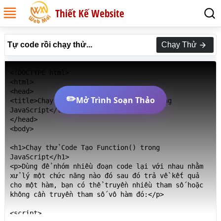
Thiết Kế Website
Tự code rồi chạy thử...
Chạy Thử
<!DOCTYPE html>

<html>

<head>

✏️
Mở Trình Soạn Thảo
<title>Chạy thử Code Tạo Function() trong 
JavaScript</title>

</head>

<body>

<h1>Chạy thử Code Tạo Function() trong 
JavaScript</h1>

<p>Dùng để nhóm nhiều đoạn code lại với nhau nhằm 
xử lý một chức năng nào đó sau đó trả về kết quả 
cho một hàm, bạn có thể truyền nhiều tham số hoặc 
không cần truyền tham số vô hàm đó:</p>

<script>
