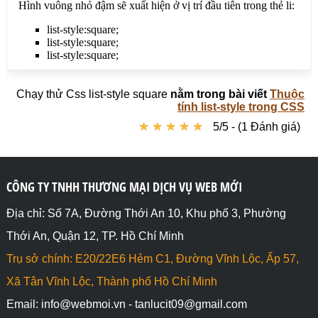
Chạy thử Css list-style square
nằm trong bài viết
Thuộc
tính list-style trong CSS
★
★
★
★
★
★
★
★
★
★
5/5 - (1 Đánh giá)
CÔNG TY TNHH THƯƠNG MẠI DỊCH VỤ WEB MỚI
Địa chỉ: Số 7A, Đường Thới An 10, Khu phố 3, Phường
Thới An, Quận 12, TP. Hồ Chí Minh
Trụ sở chính: E20/22E6 Hẻm C1, Đường Vĩnh Lộc, Ấp 57,
Xã Tân Vĩnh Lộc, Thành phố Hồ Chí Minh
Email: info@webmoi.vn - tanlucit09@gmail.com