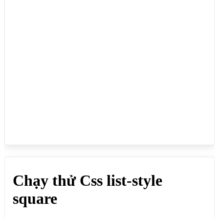
<ul>

<li>list-style:square;</li>

<li>list-style:square;</li>

<li>list-style:square;</li>

<li>list-style:square;</li>

</ul>

</body>

</html>