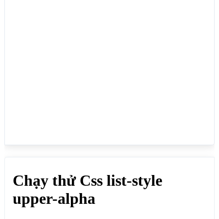
<ul>

<li>list-style:upper-alpha;</li>

<li>list-style:upper-alpha;</li>

<li>list-style:upper-alpha;</li>

<li>list-style:upper-alpha;</li>

</ul>

</body>

</html>