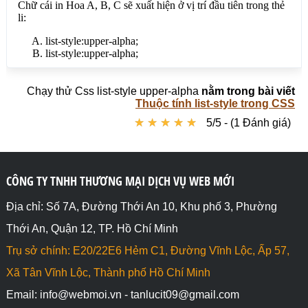
Chạy thử Css list-style upper-alpha
nằm trong bài viết
Thuộc tính list-style trong CSS
★
★
★
★
★
★
★
★
★
★
5/5 - (1 Đánh giá)
CÔNG TY TNHH THƯƠNG MẠI DỊCH VỤ WEB MỚI
Địa chỉ: Số 7A, Đường Thới An 10, Khu phố 3, Phường
Thới An, Quận 12, TP. Hồ Chí Minh
Trụ sở chính: E20/22E6 Hẻm C1, Đường Vĩnh Lộc, Ấp 57,
Xã Tân Vĩnh Lộc, Thành phố Hồ Chí Minh
Email: info@webmoi.vn - tanlucit09@gmail.com