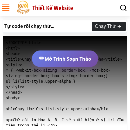
Thiết Kế Website
Tự code rồi chạy thử...
Chạy Thử
<!DOCTYPE html>

<html>

<head>

✏️
Mở Trình Soạn Thảo
<title>Chạy thử Css list-style upper-alpha</title>

<style>

* { -webkit-box-sizing: border-box; -moz-box-
sizing: border-box; box-sizing: border-box;}

ul li{list-style:upper-alpha;}

</style>

</head>

<body>

<h1>Chạy thử Css list-style upper-alpha</h1>

<p>Chữ cái in Hoa A, B, C sẽ xuất hiện ở vị trí đầu 
tiên trong thẻ li:</p>
