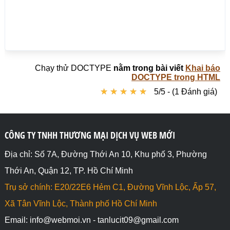
Chạy thử DOCTYPE
nằm trong bài viết
Khai báo
DOCTYPE trong HTML
★
★
★
★
★
★
★
★
★
★
5/5 - (1 Đánh giá)
CÔNG TY TNHH THƯƠNG MẠI DỊCH VỤ WEB MỚI
Địa chỉ: Số 7A, Đường Thới An 10, Khu phố 3, Phường
Thới An, Quận 12, TP. Hồ Chí Minh
Trụ sở chính: E20/22E6 Hẻm C1, Đường Vĩnh Lộc, Ấp 57,
Xã Tân Vĩnh Lộc, Thành phố Hồ Chí Minh
Email: info@webmoi.vn - tanlucit09@gmail.com