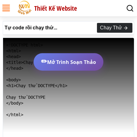
Thiết Kế Website
Tự code rồi chạy thử...
Chạy Thử
<!DOCTYPE html>

<html>

<head>

✏️
Mở Trình Soạn Thảo
<title>Chạy thử DOCTYPE</title>

</head>

<body>

<h1>Chạy thử DOCTYPE</h1>

Chạy thử DOCTYPE

</body>

</html>