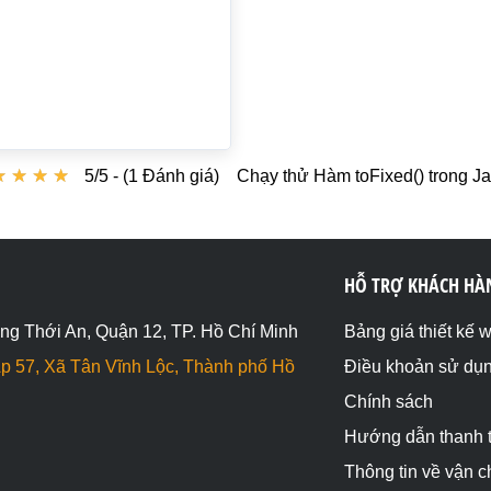
★
★
★
★
★
★
★
★
5/5 - (1 Đánh giá)
Chạy thử Hàm toFixed() trong Ja
HỖ TRỢ KHÁCH HÀ
ng Thới An, Quận 12, TP. Hồ Chí Minh
Bảng giá thiết kế 
p 57, Xã Tân Vĩnh Lộc, Thành phố Hồ
Điều khoản sử dụ
Chính sách
Hướng dẫn thanh 
Thông tin về vận 