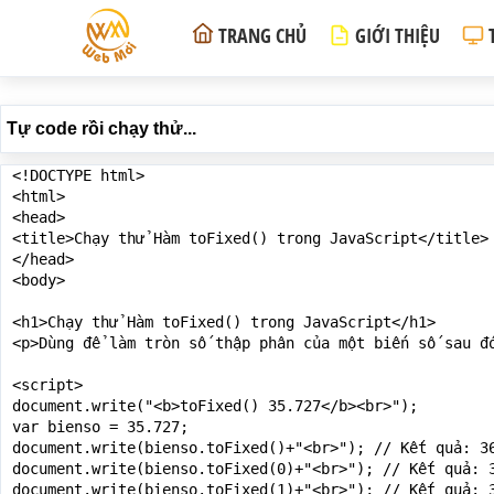
TRANG CHỦ
GIỚI THIỆU
Tự code rồi chạy thử...
<!DOCTYPE html>

<html>

<head>

<title>Chạy thử Hàm toFixed() trong JavaScript</title>

</head>

<body>

<h1>Chạy thử Hàm toFixed() trong JavaScript</h1>

<p>Dùng để làm tròn số thập phân của một biến số sau đ
<script>

document.write("<b>toFixed() 35.727</b><br>");

var bienso = 35.727;

document.write(bienso.toFixed()+"<br>"); // Kết quả: 36
document.write(bienso.toFixed(0)+"<br>"); // Kết quả: 3
document.write(bienso.toFixed(1)+"<br>"); // Kết quả: 3