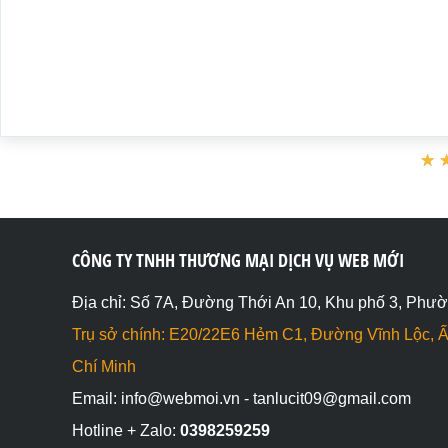
★
★
CÔNG TY TNHH THƯƠNG MẠI DỊCH VỤ WEB MỚI
Địa chỉ: Số 7A, Đường Thới An 10, Khu phố 3, Phườ
Trụ sở chính: E20/22E6 Hẻm C1, Đường Vĩnh Lộc, Ấ
Chí Minh
Email: info@webmoi.vn - tanlucit09@gmail.com
Hotline + Zalo:
0398259259