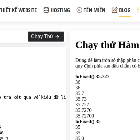
THIẾT KẾ WEBSITE
HOSTING
TÊN MIỀN
BLOG
Chạy Thử
ó trả kết quả về kiểu dữ liệu string, bạn có thể quy định


6

5.7
