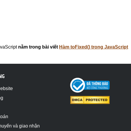
vaScript
nằm trong bài viết
Hàm toFixed() trong JavaScript
NG
website
ng
toán
chuyển và giao nhận