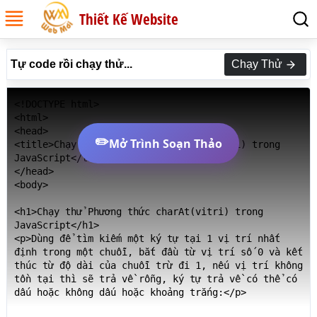
Thiết Kế Website
Tự code rồi chạy thử...
Chạy Thử
<!DOCTYPE html>

<html>

<head>

✏️
Mở Trình Soạn Thảo
<title>Chạy thử Phương thức charAt(vitri) trong 
JavaScript</title>

</head>

<body>

<h1>Chạy thử Phương thức charAt(vitri) trong 
JavaScript</h1>

<p>Dùng để tìm kiếm một ký tự tại 1 vị trí nhất 
định trong một chuỗi, bắt đầu từ vị trí số 0 và kết 
thúc từ độ dài của chuỗi trừ đi 1, nếu vị trí không 
tồn tại thì sẽ trả về rỗng, ký tự trả về có thể có 
dấu hoặc không dấu hoặc khoảng trắng:</p>
