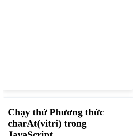
<script>

var chuoinguon  = "webmoi0705";

// Tìm ký tự ở vị trí 0

document.write("<b>Tìm ký tự ở vị trí 0</b><br>");

document.write(chuoinguon.charAt(0)+"<br>"); // Kết 
quả: w

// Tìm ký tự ở vị trí 2

document.write("<b>Tìm ký tự ở vị trí 2</b><br>");

document.write(chuoinguon.charAt(2)+"<br>"); // Kết 
quả: b

// Tìm ký tự ở vị trí 9

document.write("<b>Tìm ký tự ở vị trí 9</b><br>");

document.write(chuoinguon.charAt(9)+"<br>"); // Kết 
quả: 5

// Tìm ký tự ở vị trí 10, vì không có vị trí thứ 9 
nên trả về rỗng

document.write("<b>Tìm ký tự ở vị trí 10, vì không 
có vị trí thứ 10 nên trả về rỗng</b><br>");

document.write(chuoinguon.charAt(10)+"<br>"); // 
Kết quả: 
