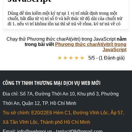
</script>

</body>

</html>
Chạy thử Phương thức charAt(vitri) trong JavaScript
nằm
trong bài viết
Phương thức charAt(vitri) trong
JavaScript
★
★
★
★
★
★
★
★
★
★
5/5 - (1 Đánh giá)
CÔNG TY TNHH THƯƠNG MẠI DỊCH VỤ WEB MỚI
Địa chỉ: Số 7A, Đường Thới An 10, Khu phố 3, Phường
Thới An, Quận 12, TP. Hồ Chí Minh
Trụ sở chính: E20/22E6 Hẻm C1, Đường Vĩnh Lộc, Ấp 57,
Xã Tân Vĩnh Lộc, Thành phố Hồ Chí Minh
Email: info@webmoi.vn - tanlucit09@gmail.com