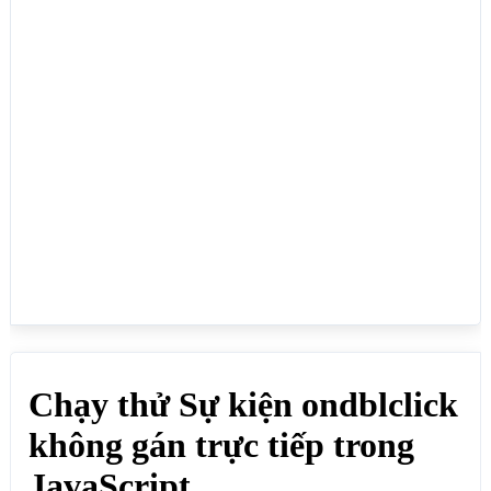
<p>Dùng để xử lý sự kiện sau khi nhấp đúp chuột vào 
phần tử HTML:</p>

<div id="kvuong" >Nhấp đúp chuột</div>

<div id="kvuong2" >Nhấp đúp chuột</div>

<script>

var kvuong = document.getElementById('kvuong');

kvuong.ondblclick= function(){

kvuong.style.background = 'green';

};

var kvuong2 = document.getElementById('kvuong2');

kvuong2.addEventListener('dblclick', function(){

kvuong2.style.background = 'green';

});

</script>

</body>

</html>