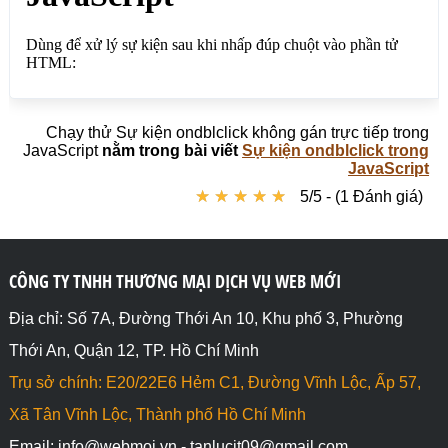
Chạy thử Sự kiện ondblclick không gán trực tiếp trong
JavaScript
nằm trong bài viết
Sự kiện ondblclick trong
JavaScript
★
★
★
★
★
★
★
★
★
★
5/5 - (1 Đánh giá)
CÔNG TY TNHH THƯƠNG MẠI DỊCH VỤ WEB MỚI
Địa chỉ: Số 7A, Đường Thới An 10, Khu phố 3, Phường
Thới An, Quận 12, TP. Hồ Chí Minh
Trụ sở chính: E20/22E6 Hẻm C1, Đường Vĩnh Lộc, Ấp 57,
Xã Tân Vĩnh Lộc, Thành phố Hồ Chí Minh
Email: info@webmoi.vn - tanlucit09@gmail.com