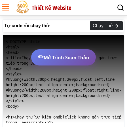
Thiết Kế Website
Tự code rồi chạy thử...
Chạy Thử
<!DOCTYPE html>

<html>

<head>

✏️
Mở Trình Soạn Thảo
<title>Chạy thử Sự kiện ondblclick không gán trực 
tiếp trong JavaScript</title>

</head>

<style>

#kvuong{width:200px;height:200px;float:left;line-
height:200px;text-align:center;background:red}

#kvuong2{width:200px;height:200px;float:right;line-
height:200px;text-align:center;background:red}

</style>

<body>

<h1>Chạy thử Sự kiện ondblclick không gán trực tiếp 
trong JavaScript</h1>
