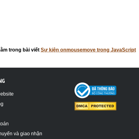
ằm trong bài viết
Sự kiện onmousemove trong JavaScript
NG
website
ng
toán
chuyển và giao nhận