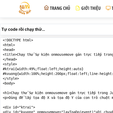
TRANG CHỦ
GIỚI THIỆU
Tự code rồi chạy thử...
<!DOCTYPE html>

<html>

<head>

<title>Chạy thử Sự kiện onmousemove gán trực tiếp trong
</head>

<style>

#ktrai{width:49%;float:left;height:auto}

#kvuong{width:100%;height:200px;float:left;line-height:
</style>

<body>

<h1>Chạy thử Sự kiện onmousemove gán trực tiếp trong Ja
<p>Dùng để lấy tọa độ X và tọa độ Y của con trỏ chuột m
<div id="ktrai">

<div id="kvuong" onmousemove="layToaDo(event)">Di chuyể