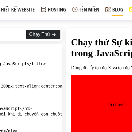
THIẾT KẾ WEBSITE
HOSTING
TÊN MIỀN
BLOG
Chạy Thử
 JavaScript</title>

200px;text-align:center;background:red;margin-bottom:10p
vaScript</h1>

ỗi khi di chuyển con chuột:</p>

n</div>
