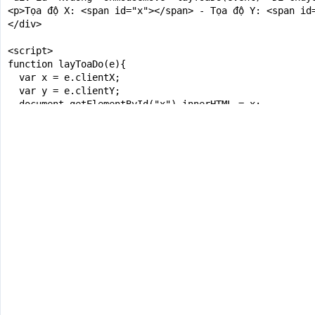
<p>Tọa độ X: <span id="x"></span> - Tọa độ Y: <span id=
</div>

<script>

function layToaDo(e){

  var x = e.clientX;

  var y = e.clientY;

  document.getElementById("x").innerHTML = x;

  document.getElementById("y").innerHTML = y;

}

</script>

</body>

</html>