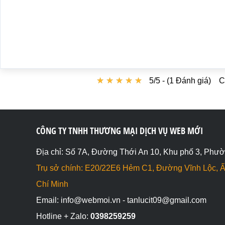
★
★
★
★
★
★
★
★
★
★
5/5 - (1 Đánh giá)
C
CÔNG TY TNHH THƯƠNG MẠI DỊCH VỤ WEB MỚI
Địa chỉ: Số 7A, Đường Thới An 10, Khu phố 3, Phườ
Trụ sở chính: E20/22E6 Hẻm C1, Đường Vĩnh Lộc, Ấ
Chí Minh
Email: info@webmoi.vn - tanlucit09@gmail.com
Hotline + Zalo:
0398259259