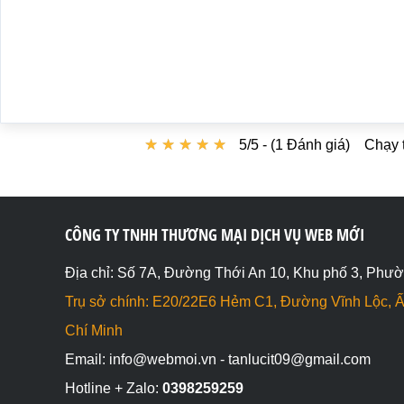
★
★
★
★
★
★
★
★
★
★
5/5 - (1 Đánh giá)
Chạy 
CÔNG TY TNHH THƯƠNG MẠI DỊCH VỤ WEB MỚI
Địa chỉ: Số 7A, Đường Thới An 10, Khu phố 3, Phườ
Trụ sở chính: E20/22E6 Hẻm C1, Đường Vĩnh Lộc, Ấ
Chí Minh
Email: info@webmoi.vn - tanlucit09@gmail.com
Hotline + Zalo:
0398259259