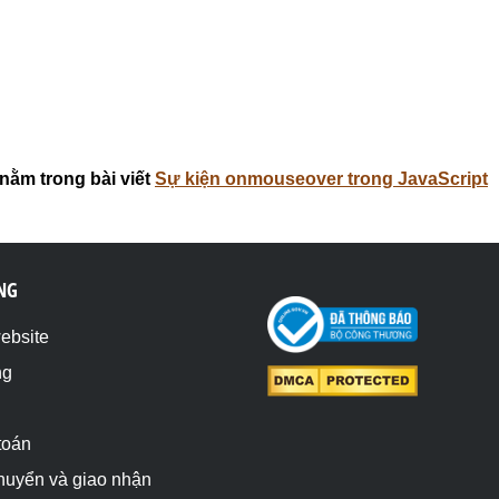
nằm trong bài viết
Sự kiện onmouseover trong JavaScript
NG
website
ng
toán
chuyển và giao nhận