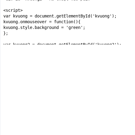
<script>

var kvuong = document.getElementById('kvuong');

kvuong.onmouseover = function(){

kvuong.style.background = 'green';

};

var kvuong2 = document.getElementById('kvuong2');

kvuong2.addEventListener('mouseover', function(){

kvuong2.style.background = 'green';

});

</script>

</body>

</html>