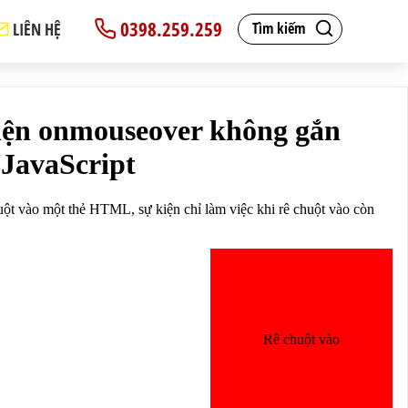
0398.259.259
LIÊN HỆ
Tìm kiếm
hông làm gì nữa:</p>
