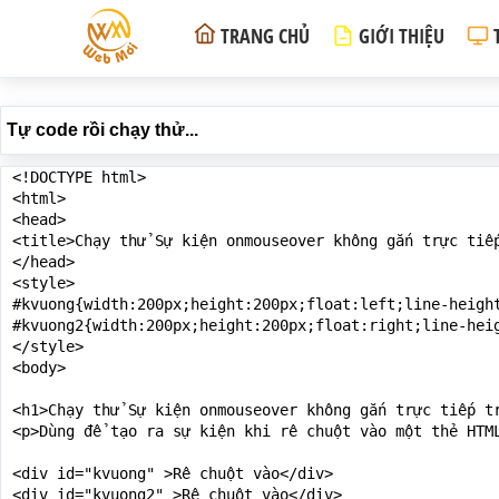
TRANG CHỦ
GIỚI THIỆU
Tự code rồi chạy thử...
<!DOCTYPE html>

<html>

<head>

<title>Chạy thử Sự kiện onmouseover không gắn trực tiếp
</head>

<style>

#kvuong{width:200px;height:200px;float:left;line-height
#kvuong2{width:200px;height:200px;float:right;line-heig
</style>

<body>

<h1>Chạy thử Sự kiện onmouseover không gắn trực tiếp tr
<p>Dùng để tạo ra sự kiện khi rê chuột vào một thẻ HTML
<div id="kvuong" >Rê chuột vào</div>

<div id="kvuong2" >Rê chuột vào</div>
