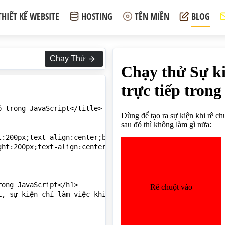
THIẾT KẾ WEBSITE
HOSTING
TÊN MIỀN
BLOG
Chạy Thử
 trong JavaScript</title>

:200px;text-align:center;background:red}

ht:200px;text-align:center;background:red}

ong JavaScript</h1>

, sự kiện chỉ làm việc khi rê chuột vào còn sau đó thì k