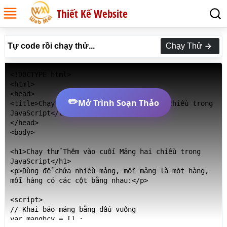
Thiết Kế Website
Tự code rồi chạy thử...
Chạy Thử
<!DOCTYPE html>

<html>

<head>

✏️
Mở Trình Soạn Thảo
<title>Chạy thử Thêm vào cuối Mảng hai chiều trong 
JavaScript</title>

</head>

<body>

<h1>Chạy thử Thêm vào cuối Mảng hai chiều trong 
JavaScript</h1>

<p>Dùng để chứa nhiều mảng, mỗi mảng là một hàng, 
mỗi hàng có các cột bằng nhau:</p>

<script>

// Khai báo mảng bằng dấu vuông

var manghcv = [] ;
