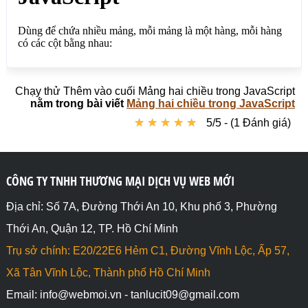
</body>

</html>
Chạy thử Thêm vào cuối Mảng hai chiều trong JavaScript
nằm trong bài viết
Mảng hai chiều trong JavaScript
★
★
★
★
★
★
★
★
★
★
5/5 - (1 Đánh giá)
CÔNG TY TNHH THƯƠNG MẠI DỊCH VỤ WEB MỚI
Địa chỉ: Số 7A, Đường Thới An 10, Khu phố 3, Phường
Thới An, Quận 12, TP. Hồ Chí Minh
Trụ sở chính: E20/22E6 Hẻm C1, Đường Vĩnh Lộc, Ấp 57,
Xã Tân Vĩnh Lộc, Thành phố Hồ Chí Minh
Email: info@webmoi.vn - tanlucit09@gmail.com