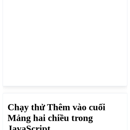
// Thêm vào cuối mảng bằng hàm push

manghcv .push([6,2,8,4,9]);

manghcv .push([5,3,7,2,6]);

manghcv .push([1,9,8,2,5]);

// Lặp theo hàng

for (var i = 0; i < manghcv.length; i++){ 

// manghcv.length đếm số hàng của mảng, số mảng 
con, đang có 3 hàng

    for (var j = 0; j < manghcv[i].length; j++){ 

    // đếm mỗi hàng có bao nhiêu phần tử

       if(manghcv[i].length-1==j){

       var bien = manghcv[i][j]+"<br>";

       }else{

        var bien = manghcv[i][j]+" - ";

       }

       document.write(bien);

       // Lặp qua các cột của từng hàng, hàng đầu 
tiên là 0

    }

}

</script>
