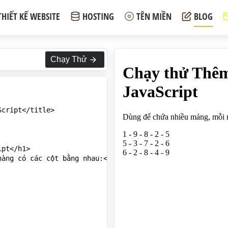
THIẾT KẾ WEBSITE
HOSTING
TÊN MIỀN
BLOG
Chạy Thử
cript</title>

pt</h1>

àng có các cột bằng nhau:</p>
