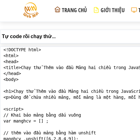
TRANG CHỦ
GIỚI THIỆU
Tự code rồi chạy thử...
<!DOCTYPE html>

<html>

<head>

<title>Chạy thử Thêm vào đầu Mảng hai chiều trong JavaS
</head>

<body>

<h1>Chạy thử Thêm vào đầu Mảng hai chiều trong JavaScri
<p>Dùng để chứa nhiều mảng, mỗi mảng là một hàng, mỗi h
<script>

// Khai báo mảng bằng dấu vuông

var manghcv = [] ;

// thêm vào đầu mảng bằng hàm unshift

manghcv .unshift([6,2,8,4,9]);
