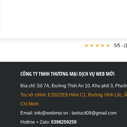
★
★
★
★
★
★
★
★
★
★
5/5 - 
CÔNG TY TNHH THƯƠNG MẠI DỊCH VỤ WEB MỚI
Địa chỉ: Số 7A, Đường Thới An 10, Khu phố 3, Phườ
Trụ sở chính: E20/22E6 Hẻm C1, Đường Vĩnh Lộc, Ấ
Chí Minh
Email: info@webmoi.vn - tanlucit09@gmail.com
Hotline + Zalo:
0398259259