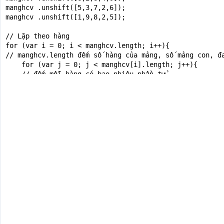
manghcv .unshift([5,3,7,2,6]);

manghcv .unshift([1,9,8,2,5]);

// Lặp theo hàng

for (var i = 0; i < manghcv.length; i++){

// manghcv.length đếm số hàng của mảng, số mảng con, đa
    for (var j = 0; j < manghcv[i].length; j++){

    // đếm mỗi hàng có bao nhiêu phần tử

       if(manghcv[i].length-1==j){

        var bien = manghcv[i][j]+"<br>";

       }else{

        var bien = manghcv[i][j]+" - ";

       }

       document.write(bien);  // Lặp qua các cột của từ
    }

}

</script>

</body>

</html>