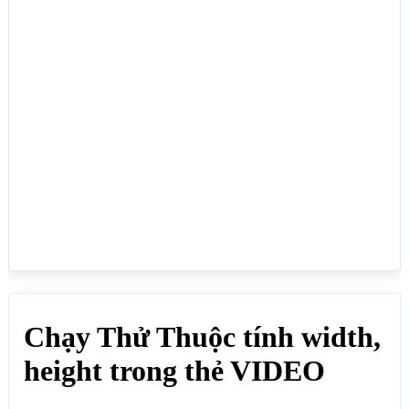
</video>

</body>

</html>