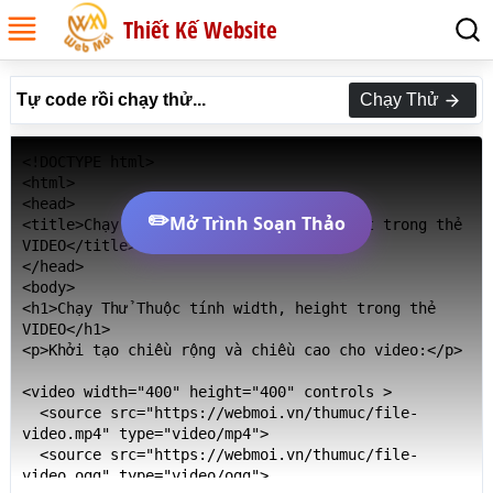
Thiết Kế Website
Tự code rồi chạy thử...
Chạy Thử
<!DOCTYPE html>

<html>

<head>

✏️
Mở Trình Soạn Thảo
<title>Chạy Thử Thuộc tính width, height trong thẻ 
VIDEO</title>

</head>

<body>

<h1>Chạy Thử Thuộc tính width, height trong thẻ 
VIDEO</h1>

<p>Khởi tạo chiều rộng và chiều cao cho video:</p>

<video width="400" height="400" controls >

  <source src="https://webmoi.vn/thumuc/file-
video.mp4" type="video/mp4">

  <source src="https://webmoi.vn/thumuc/file-
video.ogg" type="video/ogg">
