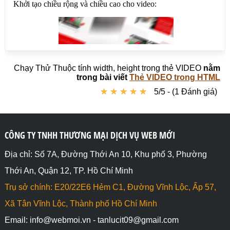
Chạy Thử Thuộc tính width, height trong thẻ VIDEO
nằm
trong bài viết
Thẻ VIDEO trong HTML
★
★
★
★
★
★
★
★
★
★
5/5 - (1 Đánh giá)
CÔNG TY TNHH THƯƠNG MẠI DỊCH VỤ WEB MỚI
Địa chỉ: Số 7A, Đường Thới An 10, Khu phố 3, Phường
Thới An, Quận 12, TP. Hồ Chí Minh
Trụ sở chính: E20/22E6 Hẻm C1, Đường Vĩnh Lộc, Ấp 57,
Xã Tân Vĩnh Lộc, Thành phố Hồ Chí Minh
Email: info@webmoi.vn - tanlucit09@gmail.com