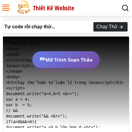
Thiết Kế Website
Tự code rồi chạy thử...
Chạy Thử
<!DOCTYPE html>

<html>

<head>

✏️
Mở Trình Soạn Thảo
<title>Chạy thử Toán tử luận lý trong 
Javascript</title>

</head>

<body>

<h1>Chạy thử Toán tử luận lý trong Javascript</h1>

<script>

document.write("a=4,b=5 <br>");

var a = 4;

var b  = 5;

// &&

document.write("&& <br>");

if(a>0&&b>0){

document.write("a và b lớn hơn 0 <br>");
