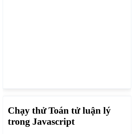
}else{

document.write("a và b không lớn hơn 0 <br>");

}

// ||

document.write("|| <br>");

if(a==4||b==4){

document.write("a hoặc b bằng 4 <br>");

}else{

document.write("a hoặc b đều không bằng 4 <br>");

}

// !

document.write("! <br>");

if(a!=5){

document.write("a không bằng 5 <br>");

}else{

document.write("a bằng 5 <br>");

}

</script>

</body>

</html>