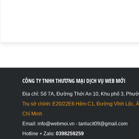
document.write("a không bằng b <br>");

}

// a!=b

if(a!=b){

document.write("a không bằng b <br>");

}else{

document.write("a bằng b <br>");

}

</script>

</body>

</html>
CÔNG TY TNHH THƯƠNG MẠI DỊCH VỤ WEB MỚI
Địa chỉ: Số 7A, Đường Thới An 10, Khu phố 3, Phườ
Trụ sở chính: E20/22E6 Hẻm C1, Đường Vĩnh Lộc, Ấ
Chí Minh
Email: info@webmoi.vn - tanlucit09@gmail.com
Hotline + Zalo:
0398259259