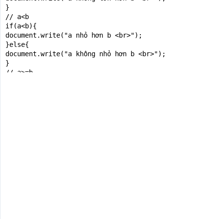
}

// a<b

if(a<b){

document.write("a nhỏ hơn b <br>");

}else{

document.write("a không nhỏ hơn b <br>");

}

// a>=b

if(a>=b){

document.write("a lớn hơn hoặc bằng b <br>");

}else{

document.write("a không lớn hơn hoặc bằng b <br>");

}

// a<=b

if(a<=b){

document.write("a nhỏ hơn hoặc bằng b <br>");

}else{

document.write("a không nhỏ hơn hoặc bằng b <br>");

}

// a==b

if(a==b){

document.write("a bằng b <br>");

}else{
