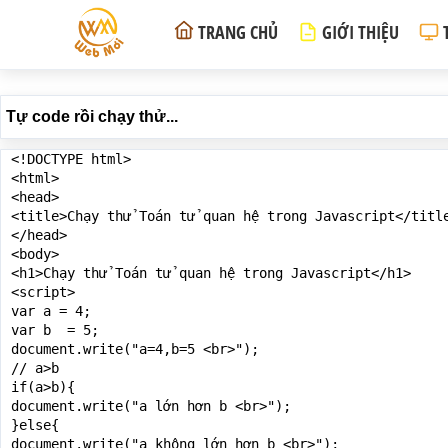
TRANG CHỦ
GIỚI THIỆU
Tự code rồi chạy thử...
<!DOCTYPE html>

<html>

<head>

<title>Chạy thử Toán tử quan hệ trong Javascript</title
</head>

<body>

<h1>Chạy thử Toán tử quan hệ trong Javascript</h1>

<script>

var a = 4;

var b  = 5;

document.write("a=4,b=5 <br>");

// a>b

if(a>b){

document.write("a lớn hơn b <br>");

}else{

document.write("a không lớn hơn b <br>");
