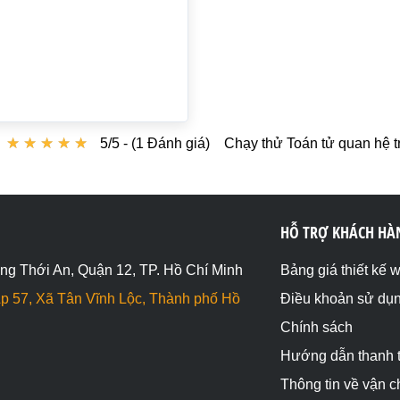
★
★
★
★
★
★
★
★
★
★
5/5 - (1 Đánh giá)
Chạy thử Toán tử quan hệ t
HỖ TRỢ KHÁCH HÀ
ng Thới An, Quận 12, TP. Hồ Chí Minh
Bảng giá thiết kế 
p 57, Xã Tân Vĩnh Lộc, Thành phố Hồ
Điều khoản sử dụ
Chính sách
Hướng dẫn thanh 
Thông tin về vận 