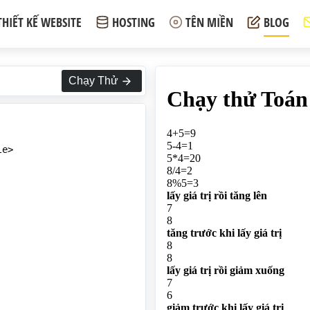
THIẾT KẾ WEBSITE
HOSTING
TÊN MIỀN
BLOG
Chạy Thử
e>
