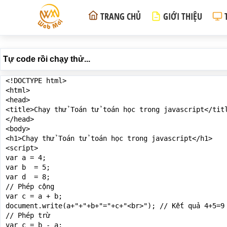
TRANG CHỦ
GIỚI THIỆU
Tự code rồi chạy thử...
<!DOCTYPE html>

<html>

<head>

<title>Chạy thử Toán tử toán học trong javascript</titl
</head>

<body>

<h1>Chạy thử Toán tử toán học trong javascript</h1>

<script>

var a = 4;

var b  = 5;

var d  = 8;

// Phép cộng

var c = a + b;

document.write(a+"+"+b+"="+c+"<br>"); // Kết quả 4+5=9

// Phép trừ

var c = b - a;
