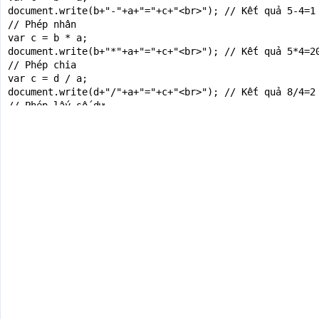
document.write(b+"-"+a+"="+c+"<br>"); // Kết quả 5-4=1

// Phép nhân

var c = b * a;

document.write(b+"*"+a+"="+c+"<br>"); // Kết quả 5*4=20
// Phép chia

var c = d / a;

document.write(d+"/"+a+"="+c+"<br>"); // Kết quả 8/4=2

// Phép lấy số dư

var c = d % b;

document.write(d+"%"+b+"="+c+"<br>"); // Kết quả 8%5=3

// ++

// m++ (lấy giá trị rồi tăng lên)

document.write("<b>lấy giá trị rồi tăng lên</b><br>");

var m = 7;

document.write(m++); // Kết quả: 7

document.write("<br>");

document.write(m); // Kết quả: 8

document.write("<br>");

// ++m (tăng trước khi lấy giá trị)

document.write("<b>tăng trước khi lấy giá trị</b><br>")
var m = 7;

document.write(++m); // Kết quả: 8

document.write("<br>");
