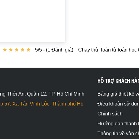
;

★
★
★
★
★
★
★
★
★
★
5/5 - (1 Đánh giá)
Chạy thử Toán tử toán học t
;

HỖ TRỢ KHÁCH HÀ
ng Thới An, Quận 12, TP. Hồ Chí Minh
Bảng giá thiết kế 
p 57, Xã Tân Vĩnh Lộc, Thành phố Hồ
Điều khoản sử dụ
Chính sách
Hướng dẫn thanh 
Thông tin về vận 