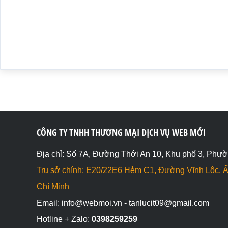
document.write(m); // Kết quả: 8

document.write("<br>");

// --

// m-- (lấy giá trị rồi giảm xuống)

document.write("<b>lấy giá trị rồi giảm xuống</b><br>")
var m = 7;

document.write(m--); // Kết quả: 7

document.write("<br>");

document.write(m); // Kết quả: 6

document.write("<br>");

// --m (giảm trước khi lấy giá trị)

document.write("<b>giảm trước khi lấy giá trị</b><br>")
var m = 7;

document.write(--m); // Kết quả: 6

CÔNG TY TNHH THƯƠNG MẠI DỊCH VỤ WEB MỚI
document.write("<br>");

document.write(m); // Kết quả: 6

Địa chỉ: Số 7A, Đường Thới An 10, Khu phố 3, Phườ
</script>

</body>

Trụ sở chính: E20/22E6 Hẻm C1, Đường Vĩnh Lộc, Ấ
</html>
Chí Minh
Email: info@webmoi.vn - tanlucit09@gmail.com
Hotline + Zalo:
0398259259