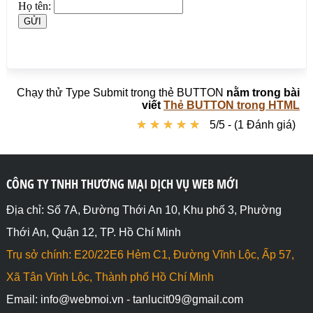
Chạy thử Type Submit trong thẻ BUTTON
nằm trong bài
viết
Thẻ BUTTON trong HTML
★
★
★
★
★
★
★
★
★
★
5/5 - (1 Đánh giá)
CÔNG TY TNHH THƯƠNG MẠI DỊCH VỤ WEB MỚI
Địa chỉ: Số 7A, Đường Thới An 10, Khu phố 3, Phường
Thới An, Quận 12, TP. Hồ Chí Minh
Trụ sở chính: E20/22E6 Hẻm C1, Đường Vĩnh Lộc, Ấp 57,
Xã Tân Vĩnh Lộc, Thành phố Hồ Chí Minh
Email: info@webmoi.vn - tanlucit09@gmail.com