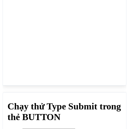
</form>

</body>

</html>