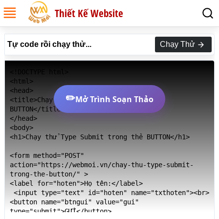
Thiết Kế Website
Tự code rồi chạy thử...
Chạy Thử
<!DOCTYPE html>

<html>

<head>

✏️
Mở Trình Soạn Thảo
<title>Chạy thử Type Submit trong thẻ 
BUTTON</title>

</head>

<body>

<h1>Chạy thử Type Submit trong thẻ BUTTON</h1>

<form method="POST"  
action="https://webmoi.vn/chay-thu-type-submit-
trong-the-button/" >

<label for="hoten">Họ tên:</label>

 <input type="text" id="hoten" name="txthoten"><br>

<button name="btngui" value="gui" 
type="submit">GỬI</button>
