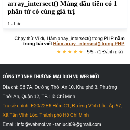
Chạy thử Ví dụ Hàm array_intersect() trong PHP
nằm
trong bài viết
Hàm array_intersect() trong PHP
★
★
★
★
★
★
★
★
★
★
5/5 - (1 Đánh giá)
CÔNG TY TNHH THƯƠNG MẠI DỊCH VỤ WEB MỚI
Địa chỉ: Số 7A, Đường Thới An 10, Khu phố 3, Phường
Thới An, Quận 12, TP. Hồ Chí Minh
Trụ sở chính: E20/22E6 Hẻm C1, Đường Vĩnh Lộc, Ấp 57,
Xã Tân Vĩnh Lộc, Thành phố Hồ Chí Minh
Email: info@webmoi.vn - tanlucit09@gmail.com