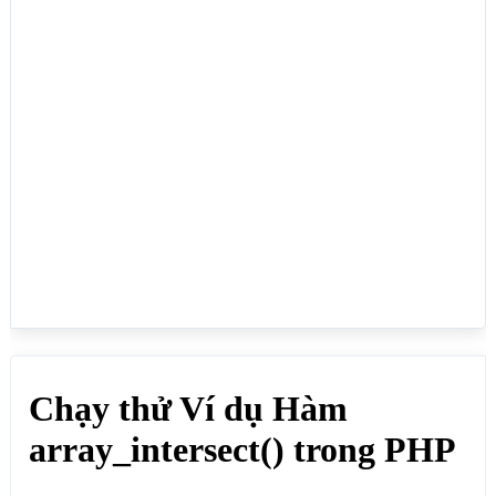
$mangmoi = array_intersect($mang1,$mang2, $mang3);

foreach($mangmoi as $key => $value){

 echo $key." - ".$value."<br>";

}

?>

<h2>array_intersect() Mảng đầu tiên có 2 phần tử có 
cùng giá trị</h2>

<?php

$mang1 = 
array("Quỳnh","Vân","Lực","Dung","Chery","Vân");

$mang2 = array("Vân","Jeny","Tom","Cr7","Lực");

$mang3 = array("Vân","Tom","Cr7","Lực");

$mangmoi = array_intersect($mang1,$mang2, $mang3);

foreach($mangmoi as $key => $value){

 echo $key." - ".$value."<br>";

}

?>

</body>

</html>