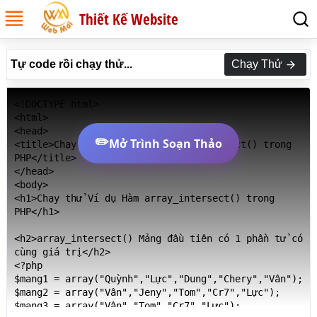
Thiết Kế Website
Tự code rồi chạy thử...
Chạy Thử
<!DOCTYPE html>

<html>

<head>

✏️
Mở Trình Soạn Thảo
<title>Chạy thử Ví dụ Hàm array_intersect() trong 
PHP</title>

</head>

<body>

<h1>Chạy thử Ví dụ Hàm array_intersect() trong 
PHP</h1>

<h2>array_intersect() Mảng đầu tiên có 1 phần tử có 
cùng giá trị</h2>

<?php

$mang1 = array("Quỳnh","Lực","Dung","Chery","Vân");

$mang2 = array("Vân","Jeny","Tom","Cr7","Lực");

$mang3 = array("Vân","Tom","Cr7","Lực");
