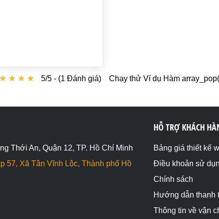
5 [2] => Nam ) [1] => Array ( [0] => Vân [1] => 29 [2] =>
★
★
★
★
★
★
★
★
5/5 - (1 Đánh giá)
Chạy thử Ví dụ Hàm array_pop(
HỖ TRỢ KHÁCH HÀ
ng Thới An, Quận 12, TP. Hồ Chí Minh
Bảng giá thiết kế 
p 57, Xã Tân Vĩnh Lộc, Thành phố Hồ
Điều khoản sử dụ
Chính sách
Hướng dẫn thanh 
Thông tin về vận 