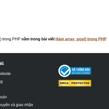
 Nữ ) [2] => Array ( [0] => Quỳnh [1] => 1 [2] => Nữ ) )
) trong PHP
nằm trong bài viết
Hàm array_pop() trong PHP
NG
website
ng
toán
chuyển và giao nhận