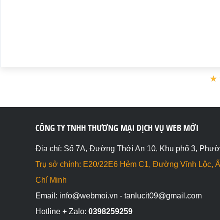
print_r($mangdcgoc);

// Kết quả: Array ( [0] => Array ( [0] => Lực [1] => 3
?>

</body>

</html>
★
★
CÔNG TY TNHH THƯƠNG MẠI DỊCH VỤ WEB MỚI
Địa chỉ: Số 7A, Đường Thới An 10, Khu phố 3, Phườ
Trụ sở chính: E20/22E6 Hẻm C1, Đường Vĩnh Lộc, Ấ
Chí Minh
Email: info@webmoi.vn - tanlucit09@gmail.com
Hotline + Zalo:
0398259259