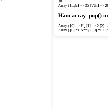
"=>30);

2 )

"29","Nữ"),array("Quỳnh","1","Nữ"),array("Hạ","2","Nữ"))