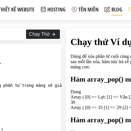
THIẾT KẾ WEBSITE
HOSTING
TÊN MIỀN
BLOG
Chạy Thử


g phần tử trong mảng sẽ giảm đi 1 phần tử sau mỗi lần xóa
)
