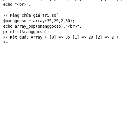
echo "<br>";

// Mảng chứa giá trị số

$manggocso = array(35,29,2,30);

echo array_pop($manggocso)."<br>";

print_r($manggocso);

// Kết quả: Array ( [0] => 35 [1] => 29 [2] => 2 )

?>

<h2>Hàm array_pop() mảng liên kết</h2>

<?php

$manglkgoc = array("Lực"=>35,"Vân"=>29,"Quỳnh"=>2,"Dung
echo array_pop($manglkgoc)."<br>";

print_r($manglkgoc);

// Kết quả: Array ( [Lực] => 35 [Vân] => 29 [Quỳnh] => 
echo "<br>";

?>

<h2>Hàm array_pop() mảng đa chiều</h2>

<?php

$mangdcgoc = array(array("Lực","35","Nam"),array("Vân",
print_r(array_pop($mangdcgoc));

echo "<br>";
