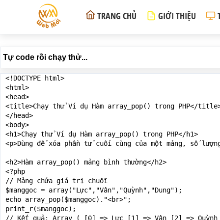
TRANG CHỦ
GIỚI THIỆU
Tự code rồi chạy thử...
<!DOCTYPE html>

<html>

<head>

<title>Chạy thử Ví dụ Hàm array_pop() trong PHP</title>
</head>

<body>

<h1>Chạy thử Ví dụ Hàm array_pop() trong PHP</h1>

<p>Dùng để xóa phần tử cuối cùng của một mảng, số lượn
<h2>Hàm array_pop() mảng bình thường</h2>

<?php

// Mảng chứa giá trị chuỗi

$manggoc = array("Lực","Vân","Quỳnh","Dung");

echo array_pop($manggoc)."<br>";

print_r($manggoc);

// Kết quả: Array ( [0] => Lực [1] => Vân [2] => Quỳnh 