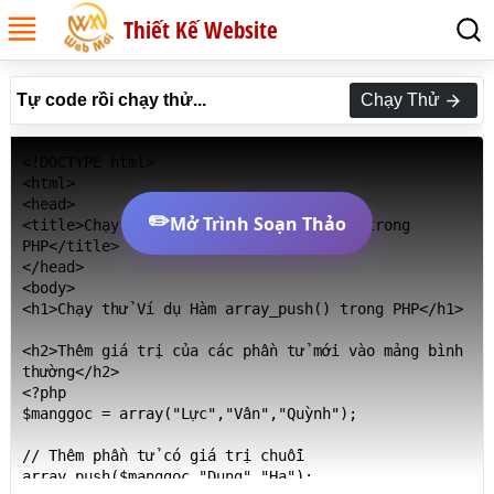
Thiết Kế Website
Tự code rồi chạy thử...
Chạy Thử
<!DOCTYPE html>

<html>

<head>

✏️
Mở Trình Soạn Thảo
<title>Chạy thử Ví dụ Hàm array_push() trong 
PHP</title>

</head>

<body>

<h1>Chạy thử Ví dụ Hàm array_push() trong PHP</h1>

<h2>Thêm giá trị của các phần tử mới vào mảng bình 
thường</h2>

<?php

$manggoc = array("Lực","Vân","Quỳnh");

// Thêm phần tử có giá trị chuỗi

array_push($manggoc,"Dung","Hạ");
