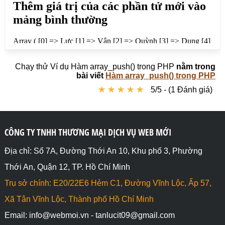
</body>

</html>
Chạy thử Ví dụ Hàm array_push() trong PHP
nằm trong
bài viết
Hàm array_push() trong PHP
★
★
★
★
★
★
★
★
★
★
5/5 - (1 Đánh giá)
CÔNG TY TNHH THƯƠNG MẠI DỊCH VỤ WEB MỚI
Địa chỉ: Số 7A, Đường Thới An 10, Khu phố 3, Phường
Thới An, Quận 12, TP. Hồ Chí Minh
Trụ sở chính: E20/22E6 Hẻm C1, Đường Vĩnh Lộc, Ấp 57,
Xã Tân Vĩnh Lộc, Thành phố Hồ Chí Minh
Email: info@webmoi.vn - tanlucit09@gmail.com