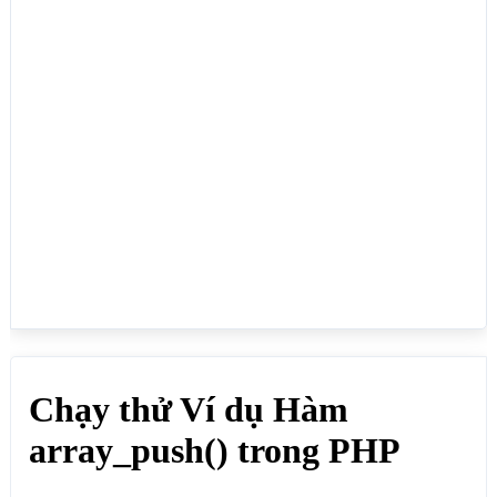
print_r($manggoc);

echo "<br>";

// Thêm phần tử có giá trị số

array_push($manggoc, 100,200);

print_r($manggoc);

?>

<h2>Thêm giá trị của các phần tử mới vào mảng liên 
kết</h2>

<?php

$manglkgoc = array("abc"=>"Lực", 2 =>"Quỳnh", 29 
=>"Vân");

// Thêm phần tử có giá trị chuỗi

array_push($manglkgoc,"Dung","Hạ");

print_r($manglkgoc);

echo "<br>";

// Thêm phần tử có giá trị số

array_push($manglkgoc, 100,200);

print_r($manglkgoc);

?>
