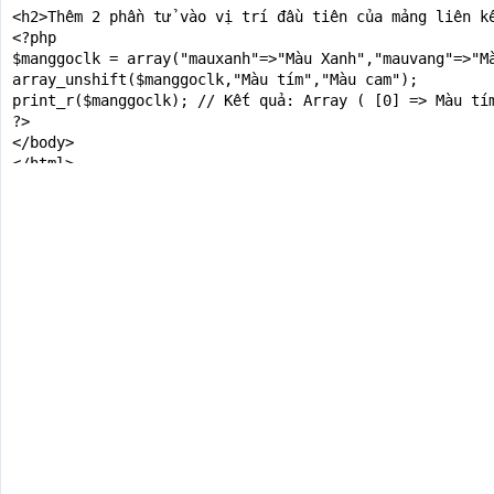
<h2>Thêm 2 phần tử vào vị trí đầu tiên của mảng liên kế
<?php

$manggoclk = array("mauxanh"=>"Màu Xanh","mauvang"=>"Mà
array_unshift($manggoclk,"Màu tím","Màu cam");

print_r($manggoclk); // Kết quả: Array ( [0] => Màu tím
?>

</body>

</html>