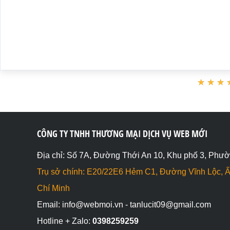
★
★
★
★
★
★
CÔNG TY TNHH THƯƠNG MẠI DỊCH VỤ WEB MỚI
Địa chỉ: Số 7A, Đường Thới An 10, Khu phố 3, Phườ
Trụ sở chính: E20/22E6 Hẻm C1, Đường Vĩnh Lộc, Ấ
Chí Minh
Email: info@webmoi.vn - tanlucit09@gmail.com
Hotline + Zalo:
0398259259