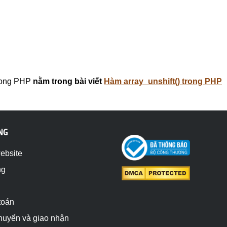
trong PHP
nằm trong bài viết
Hàm array_unshift() trong PHP
NG
website
ng
toán
chuyển và giao nhận