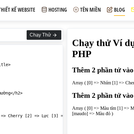
THIẾT KẾ WEBSITE
HOSTING
TÊN MIỀN
BLOG
Chạy Thử
tle>

ường</h2>

=> Cherry [2] => Lực [3] => Quỳnh [4] => Hạ [5] => Vân [