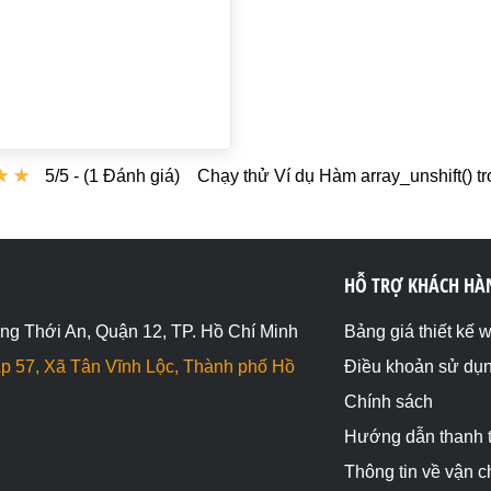
★
★
★
★
5/5 - (1 Đánh giá)
Chạy thử Ví dụ Hàm array_unshift() 
HỖ TRỢ KHÁCH HÀ
ng Thới An, Quận 12, TP. Hồ Chí Minh
Bảng giá thiết kế 
p 57, Xã Tân Vĩnh Lộc, Thành phố Hồ
Điều khoản sử dụ
Chính sách
Hướng dẫn thanh 
Thông tin về vận 