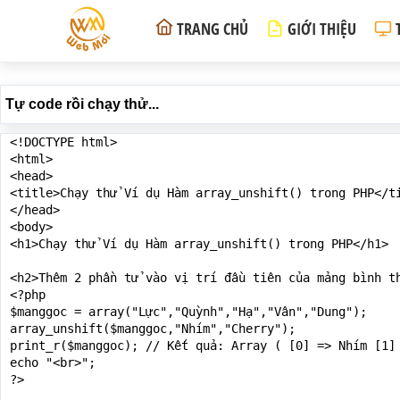
TRANG CHỦ
GIỚI THIỆU
Tự code rồi chạy thử...
<!DOCTYPE html>

<html>

<head>

<title>Chạy thử Ví dụ Hàm array_unshift() trong PHP</ti
</head>

<body>

<h1>Chạy thử Ví dụ Hàm array_unshift() trong PHP</h1>

<h2>Thêm 2 phần tử vào vị trí đầu tiên của mảng bình th
<?php

$manggoc = array("Lực","Quỳnh","Hạ","Vân","Dung");

array_unshift($manggoc,"Nhím","Cherry");

print_r($manggoc); // Kết quả: Array ( [0] => Nhím [1] 
echo "<br>";

?>
