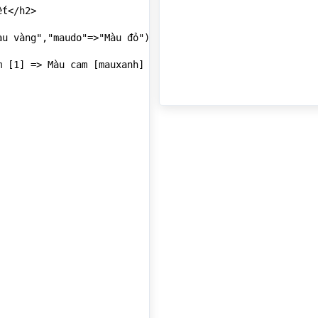
t</h2>

u vàng","maudo"=>"Màu đỏ");

 [1] => Màu cam [mauxanh] => Màu Xanh [mauvang] => Màu v