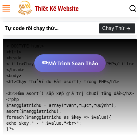
Thiết Kế Website
Tự code rồi chạy thử...
Chạy Thử
<!DOCTYPE html>

<html>

<head>

✏️
Mở Trình Soạn Thảo
<title>Chạy thử Ví dụ Hàm asort() trong PHP</title>

</head>

<body>

<h1>Chạy thử Ví dụ Hàm asort() trong PHP</h1>

<h2>Hàm asort() sắp xếp giá trị chuỗi tăng dần</h2>

<?php

$manggiatrichu = array("Vân","Lực","Quỳnh");

asort($manggiatrichu);

foreach($manggiatrichu as $key => $value){

echo $key." - ".$value."<br>";

}?>
