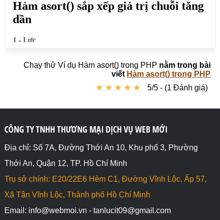
Chạy thử Ví dụ Hàm asort() trong PHP
nằm trong bài
viết
Hàm asort() trong PHP
★
★
★
★
★
★
★
★
★
★
5/5 - (1 Đánh giá)
CÔNG TY TNHH THƯƠNG MẠI DỊCH VỤ WEB MỚI
Địa chỉ: Số 7A, Đường Thới An 10, Khu phố 3, Phường
Thới An, Quận 12, TP. Hồ Chí Minh
Trụ sở chính: E20/22E6 Hẻm C1, Đường Vĩnh Lộc, Ấp 57,
Xã Tân Vĩnh Lộc, Thành phố Hồ Chí Minh
Email: info@webmoi.vn - tanlucit09@gmail.com