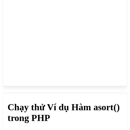
<h2>Hàm asort() sắp xếp giá trị số tăng dần</h2>

<?php 

$manggiatriso = array(29,35,1);

asort($manggiatriso);

foreach($manggiatriso as $key => $value){

echo $key." - ".$value."<br>";

}

?>

<h2>Hàm asort() sắp xếp giá trị số trong mảng liên 
kết tăng dần</h2>

<?php

$manglienket = array("Lực"=>"35", "Quỳnh"=>"1", 
"Vân"=>"29");

asort($manglienket);

foreach($manglienket as $key => $value) {

    echo "Key = " . $key . ", Value = " . $value;

    echo "<br>";

}

?>

</body>

</html>