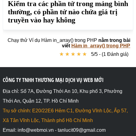
Chạy thử Ví dụ Hàm in_array() trong PHP
nằm trong bài
viết
Hàm in_array() trong PHP
★
★
★
★
★
★
★
★
★
★
5/5 - (1 Đánh giá)
CÔNG TY TNHH THƯƠNG MẠI DỊCH VỤ WEB MỚI
Địa chỉ: Số 7A, Đường Thới An 10, Khu phố 3, Phường
Thới An, Quận 12, TP. Hồ Chí Minh
Trụ sở chính: E20/22E6 Hẻm C1, Đường Vĩnh Lộc, Ấp 57,
Xã Tân Vĩnh Lộc, Thành phố Hồ Chí Minh
Email: info@webmoi.vn - tanlucit09@gmail.com