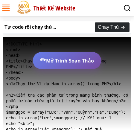
Thiết Kế Website
Tự code rồi chạy thử...
Chạy Thử
<!DOCTYPE html>

<html>

<head>

✏️
Mở Trình Soạn Thảo
<title>Chạy thử Ví dụ Hàm in_array() trong 
PHP</title>

</head>

<body>

<h1>Chạy thử Ví dụ Hàm in_array() trong PHP</h1>

<h2>Kiểm tra các phần tử trong mảng bình thường, có 
phần tử nào chứa giá trị truyền vào hay không</h2>

<?php

$manggoc = array("Lực","Vân","Quỳnh","Hạ","Dung");

echo in_array("Lực",$manggoc); // Kết quả: 1

echo "<br>";

echo in_array("Hà",$manggoc); // Kết quả:
