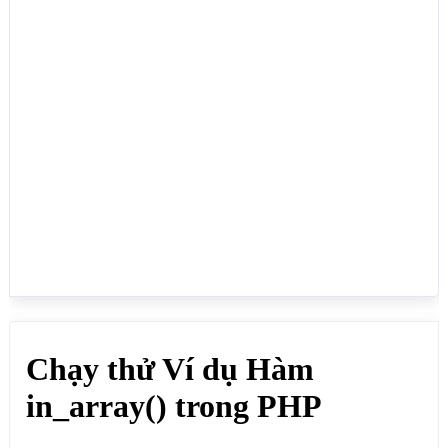
?>

<h2>Kiểm tra các phần tử trong mảng liên kết, có 
phần tử nào chứa giá trị truyền vào hay không</h2>

<?php

$manglkgoc = 
array(35=>"Lực",29=>"Vân",2=>"Quỳnh",1=>"Hạ",30=>"D
ung");

echo in_array("Lực",$manglkgoc); // Kết quả: 1

echo "<br>";

echo in_array("Vân",$manglkgoc); // Kết quả: 1

echo "<br>";

echo in_array("Hà",$manglkgoc); // Kết quả:

?>

</body>

</html>