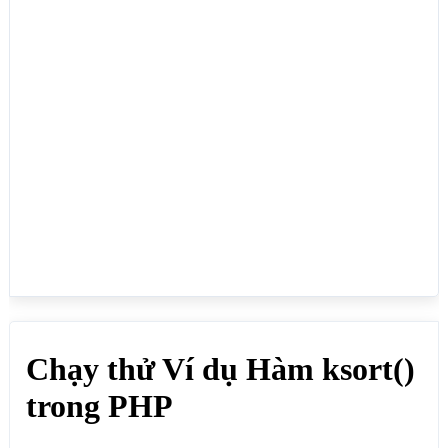
    echo "<br>";

}

?>

<h2>Hàm ksort() sắp xếp Khóa (key) là số tăng 
dần</h2>

<?php

$mangkhoaso = array(35=>"Lực", 2 =>"Quỳnh", 29 
=>"Vân");

ksort($mangkhoaso);

foreach($mangkhoaso as $key => $value) {

    echo "Key = " . $key . ", Value = " . $value;

    echo "<br>";

}

?>

<h2>Hàm ksort() sắp xếp Khóa (key) tăng dần</h2>

<?php

$manggiatrichu = array("Vân","Lực","Quỳnh");

ksort($manggiatrichu);

foreach($manggiatrichu as $key => $value){

echo $key." - ".$value."<br>";

}?>

</body>
