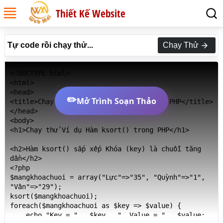
Thiết Kế Website
Tự code rồi chạy thử...
Chạy Thử
<!DOCTYPE html>

<html>

<head>

✏️
Mở Trình Soạn Thảo
<title>Chạy thử Ví dụ Hàm ksort() trong PHP</title>

</head>

<body>

<h1>Chạy thử Ví dụ Hàm ksort() trong PHP</h1>

<h2>Hàm ksort() sắp xếp Khóa (key) là chuỗi tăng 
dần</h2>

<?php

$mangkhoachuoi = array("Lực"=>"35", "Quỳnh"=>"1", 
"Vân"=>"29");

ksort($mangkhoachuoi);

foreach($mangkhoachuoi as $key => $value) {

    echo "Key = " . $key . ", Value = " . $value;
