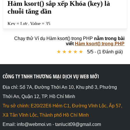
</html>
Chạy thử Ví dụ Hàm ksort() trong PHP
nằm trong bài
viết
Hàm ksort() trong PHP
★
★
★
★
★
★
★
★
★
★
5/5 - (1 Đánh giá)
CÔNG TY TNHH THƯƠNG MẠI DỊCH VỤ WEB MỚI
Địa chỉ: Số 7A, Đường Thới An 10, Khu phố 3, Phường
Thới An, Quận 12, TP. Hồ Chí Minh
Trụ sở chính: E20/22E6 Hẻm C1, Đường Vĩnh Lộc, Ấp 57,
Xã Tân Vĩnh Lộc, Thành phố Hồ Chí Minh
Email: info@webmoi.vn - tanlucit09@gmail.com