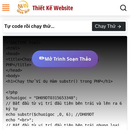
Thiết Kế Website
Tự code rồi chạy thử...
Chạy Thử
<!DOCTYPE html>

<html>

<head>

✏️
Mở Trình Soạn Thảo
<title>Chạy thử Ví dụ Hàm substr() trong 
PHP</title>

</head>

<body>

<h1>Chạy thử Ví dụ Hàm substr() trong PHP</h1>

<?php

$chuoigoc = "DH09DT0315653348";

// Bắt đầu từ vị trí đầu tiên bên trái và lên ra 6 
ký tự

echo substr($chuoigoc ,0, 6); //DH09DT

echo "<br>";

// Bắt đầu từ vị trí đầu tiên bên trái nhưng loại 