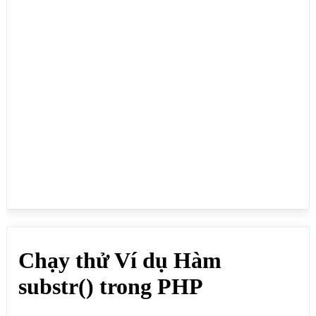
bỏ đi 10 ký tự bên phải

echo substr($chuoigoc ,0, -10); //DH09DT

echo "<br>";

// Bắt đầu từ vị trí thứ 6 bên trái và lấy ra 10 ký 
tự

echo substr($chuoigoc ,6, 10); //Kết quả: 
0315653348

echo "<br>";

// Bắt đầu từ vị trí thứ 10 bên phải qua và kiểm 
tra 10 ký tự ở bên phải, lấy ra 10 ký tự từ trái 
qua

echo substr($chuoigoc ,-10, 10); //Kết quả: 
0315653348

echo "<br>";

// Bắt đầu từ vị trí thứ 10 bên phải qua và kiểm 
tra 10 ký tự ở bên phải, loại đi 2 ký tự cuối cùng

echo substr($chuoigoc ,-10, -2); //Kết quả: 
03156533

echo "<br>";

// Bắt đầu từ vị trí thứ 10 bên phải qua và kiểm 
tra 10 ký tự ở bên phải, lấy 2 ký tự đầu tiên

echo substr($chuoigoc ,-10, 2); //Kết quả: 03

echo "<br>";

// Bắt đầu từ vị trí đầu tiên bên phải qua và kiểm 