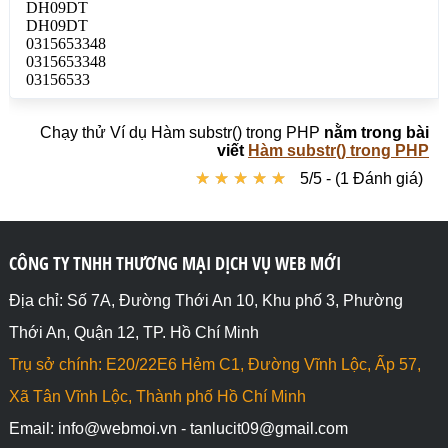
tra 1 ký tự ở bên phải, lấy 1 ký tự

echo substr($chuoigoc ,-1, 1); //Kết quả: 8

echo "<br>";

// Bắt đầu từ vị trí thứ 2 bên phải qua và kiểm tra 
2 ký tự ở bên phải, lấy 2 ký tự

echo substr($chuoigoc ,-2, 2); //Kết quả: 48

echo "<br>";

Chạy thử Ví dụ Hàm substr() trong PHP
nằm trong bài
?>

viết
Hàm substr() trong PHP
</body>

★
★
★
★
★
★
★
★
★
★
5/5 - (1 Đánh giá)
</html>
CÔNG TY TNHH THƯƠNG MẠI DỊCH VỤ WEB MỚI
Địa chỉ: Số 7A, Đường Thới An 10, Khu phố 3, Phường
Thới An, Quận 12, TP. Hồ Chí Minh
Trụ sở chính: E20/22E6 Hẻm C1, Đường Vĩnh Lộc, Ấp 57,
Xã Tân Vĩnh Lộc, Thành phố Hồ Chí Minh
Email: info@webmoi.vn - tanlucit09@gmail.com