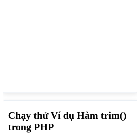
</body>

</html>