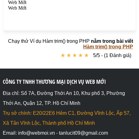
Chạy thử Ví dụ Hàm trim() trong PHP
nằm trong bài viết
Hàm trim() trong PHP
★
★
★
★
★
★
★
★
★
★
5/5 - (1 Đánh giá)
CÔNG TY TNHH THƯƠNG MẠI DỊCH VỤ WEB MỚI
Địa chỉ: Số 7A, Đường Thới An 10, Khu phố 3, Phường
Thới An, Quận 12, TP. Hồ Chí Minh
Trụ sở chính: E20/22E6 Hẻm C1, Đường Vĩnh Lộc, Ấp 57,
Xã Tân Vĩnh Lộc, Thành phố Hồ Chí Minh
Email: info@webmoi.vn - tanlucit09@gmail.com