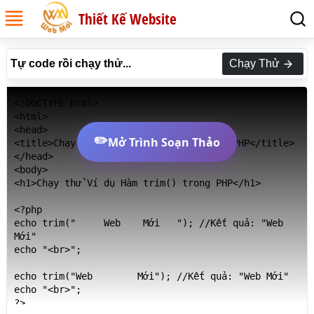
Thiết Kế Website
Tự code rồi chạy thử...
Chạy Thử
<!DOCTYPE html>

<html>

<head>

✏️
Mở Trình Soạn Thảo
<title>Chạy thử Ví dụ Hàm trim() trong PHP</title>

</head>

<body>

<h1>Chạy thử Ví dụ Hàm trim() trong PHP</h1>

<?php

echo trim("     Web    Mới   "); //Kết quả: "Web 
Mới"

echo "<br>";

echo trim("Web	      Mới"); //Kết quả: "Web Mới"

echo "<br>";

?>
