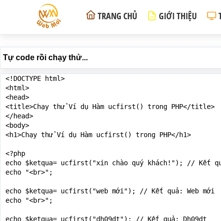
TRANG CHỦ
GIỚI THIỆU
Tự code rồi chạy thử...
<!DOCTYPE html>

<html>

<head>

<title>Chạy thử Ví dụ Hàm ucfirst() trong PHP</title>

</head>

<body>

<h1>Chạy thử Ví dụ Hàm ucfirst() trong PHP</h1>

<?php

echo $ketqua= ucfirst("xin chào quý khách!"); // Kết qu
echo "<br>";

echo $ketqua= ucfirst("web mới"); // Kết quả: Web mới

echo "<br>";

echo $ketqua= ucfirst("dh09dt"); // Kết quả: Dh09dt
