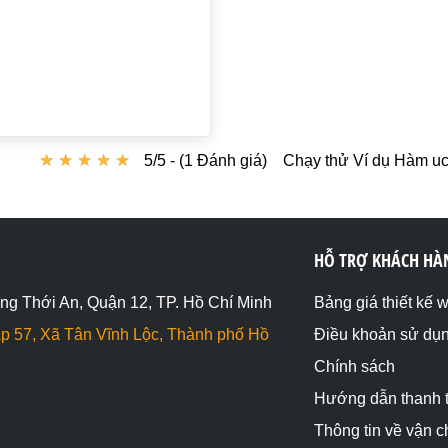
★
★
★
★
★
★
★
★
★
★
5/5 - (1 Đánh giá)
Chạy thử Ví dụ Hàm ucf
HỖ TRỢ KHÁCH HÀ
ng Thới An, Quận 12, TP. Hồ Chí Minh
Bảng giá thiết kế 
p 57, Xã Tân Vĩnh Lộc, Thành phố Hồ
Điều khoản sử dụ
Chính sách
Hướng dẫn thanh 
Thông tin về vận 