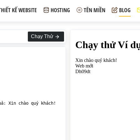
THIẾT KẾ WEBSITE
HOSTING
TÊN MIỀN
BLOG
Chạy Thử
ả: Xin chào quý khách!
