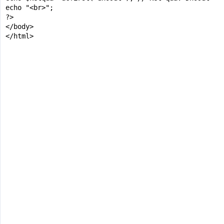
echo "<br>";

?>

</body>

</html>