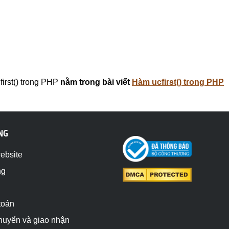
irst() trong PHP
nằm trong bài viết
Hàm ucfirst() trong PHP
NG
website
ng
toán
chuyển và giao nhận