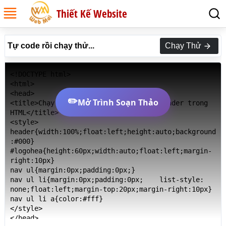
Thiết Kế Website
Tự code rồi chạy thử...
Chạy Thử
<!DOCTYPE html>

<html>

<head>

✏️
Mở Trình Soạn Thảo
<title>Chạy thử Ví dụ thực tế về thẻ header trong 
HTML</title>

<style>

header{width:100%;float:left;height:auto;background
:#000}

#logohea{height:60px;width:auto;float:left;margin-
right:10px}

nav ul{margin:0px;padding:0px;}

nav ul li{margin:0px;padding:0px;    list-style: 
none;float:left;margin-top:20px;margin-right:10px}

nav ul li a{color:#fff}

</style>

</head>
