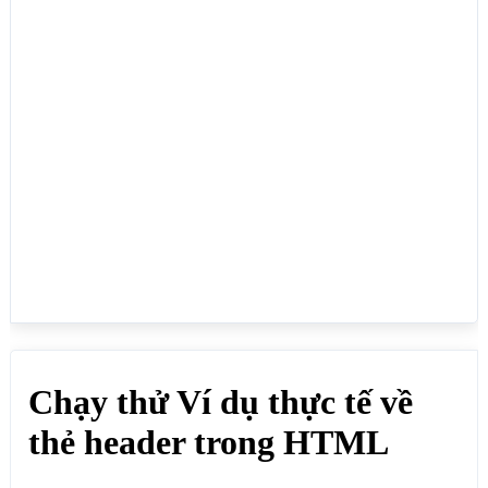
<body>

<h1>Chạy thử Ví dụ thực tế về thẻ header trong 
HTML</h1>

<p>Thẻ header trong HTML cụ thể là HTML5, nó được 
để ở trong thẻ body và hiển thị trên cùng trên giao 
diện website, header thường chứa logo, menu, 
hotline, tìm kiếm,...</p>

<header>

<img  id="logohea" 
src="https://webmoi.vn/thumb/54x55/2/media/images/l
ogo-web-moi.png">

<nav>

 <ul>

  <li><a>Trang chủ</a></li>

  <li><a>Thiết kế website</a></li>

  <li><a>Hosting</a></li>

  <li><a>Blog</a></li>

  <li><a>Liên hệ</a></li> 

 </ul>

</nav>

</header>

</body>

</html>