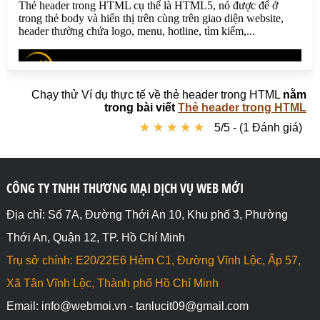
Chạy thử Ví dụ thực tế về thẻ header trong HTML
nằm
trong bài viết
Thẻ header trong HTML
★
★
★
★
★
★
★
★
★
★
5/5 - (1 Đánh giá)
CÔNG TY TNHH THƯƠNG MẠI DỊCH VỤ WEB MỚI
Địa chỉ: Số 7A, Đường Thới An 10, Khu phố 3, Phường
Thới An, Quận 12, TP. Hồ Chí Minh
Trụ sở chính: E20/22E6 Hẻm C1, Đường Vĩnh Lộc, Ấp 57,
Xã Tân Vĩnh Lộc, Thành phố Hồ Chí Minh
Email: info@webmoi.vn - tanlucit09@gmail.com