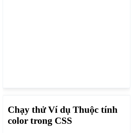
HTML, giá trị có thể là mã màu, tên màu bằng tiếng 
anh, hệ màu: rgb, rgba, hsl, hsla,...:</span>

  <p style="color:red">color:red</p>

  <p style="color:#0000FF;">color:#0000FF;</p>

  <p style="color:rgb(201, 76, 76);">color:rgb(201, 
76, 76);</p>

  <p style="color:rgba(201, 76, 76, 
0.3);">color:rgba(201, 76, 76, 0.3);</p>

  <p style="color:hsl(89, 43%, 51%);">color:hsl(89, 
43%, 51%);</p>

  <p style="color:hsla(89, 43%, 51%, 
0.3);">color:hsla(89, 43%, 51%, 0.3);</p>

</body>

</html>