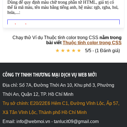
Chạy thử Ví dụ Thuộc tính color trong CSS
nằm trong
bài viết
Thuộc tính color trong CSS
★
★
★
★
★
★
★
★
★
★
5/5 - (1 Đánh giá)
CÔNG TY TNHH THƯƠNG MẠI DỊCH VỤ WEB MỚI
Địa chỉ: Số 7A, Đường Thới An 10, Khu phố 3, Phường
Thới An, Quận 12, TP. Hồ Chí Minh
Trụ sở chính: E20/22E6 Hẻm C1, Đường Vĩnh Lộc, Ấp 57,
Xã Tân Vĩnh Lộc, Thành phố Hồ Chí Minh
Email: info@webmoi.vn - tanlucit09@gmail.com