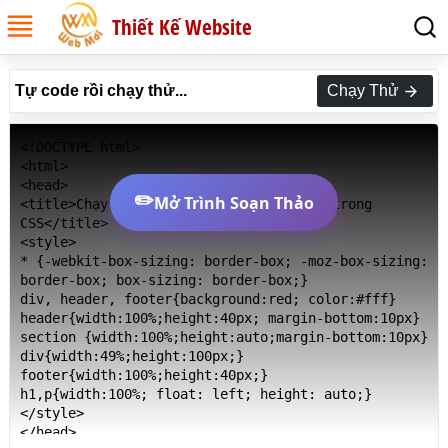
Thiết Kế Website
Tự code rồi chạy thử...
Chạy Thử
<!DOCTYPE html>

<html>

<head>

✏️
Mở Trình Soạn Thảo
<title>Chạy thử Ví dụ Thuộc tính float trong 
CSS</title>

<style>

* {-webkit-box-sizing: border-box; -moz-box-sizing: 
border-box; box-sizing: border-box;}

div, header, footer{background:red; color:#fff}

header{width:100%;height:40px; margin-bottom:10px}

section {width:100%;height:auto;margin-bottom:10px}

div{width:49%;height:100px;}

footer{width:100%;height:40px;}

h1,p{width:100%; float: left; height: auto;}

</style>

</head>
