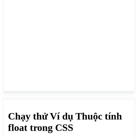
<body>

<h1>Chạy thử Ví dụ Thuộc tính float trong CSS</h1>

<p>Dùng để canh phần tử HTML nằm bên trái hoặc canh 
phần tử HTML nằm bên phải, giúp giao diện website 
được tổ chức theo khung trải dài từ trên xuống 
dưới, từ trái qua phải:</p>

<header style="float:left;">header (float:left;)
</header>

<section style="float:left;">

 <div style="float:left;">Khung chính trái 
(float:left;)</div>

 <div style="float:right;">Khung chính phải 
(float:right;)</div>

</section>

<footer style="float:left;" >footer 
(float:left;)&lt;/footer>

</body>

</html>