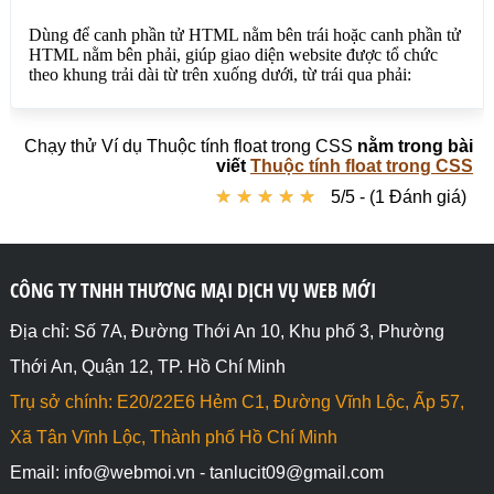
Chạy thử Ví dụ Thuộc tính float trong CSS
nằm trong bài
viết
Thuộc tính float trong CSS
★
★
★
★
★
★
★
★
★
★
5/5 - (1 Đánh giá)
CÔNG TY TNHH THƯƠNG MẠI DỊCH VỤ WEB MỚI
Địa chỉ: Số 7A, Đường Thới An 10, Khu phố 3, Phường
Thới An, Quận 12, TP. Hồ Chí Minh
Trụ sở chính: E20/22E6 Hẻm C1, Đường Vĩnh Lộc, Ấp 57,
Xã Tân Vĩnh Lộc, Thành phố Hồ Chí Minh
Email: info@webmoi.vn - tanlucit09@gmail.com