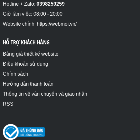
cao của phần tử HTML lớn nhỏ tùy ý và giới hạn nó ở 
Hotline + Zalo:
0398259259
một giá trị cụ thể.</p>

</div>

Giờ làm việc: 08:00 - 20:00
</div>

Website chính: https://webmoi.vn/
<div class="divclass">

<div class="divclass2" style="max-height:100vh">

HỖ TRỢ KHÁCH HÀNG
<h4>max-height:100vh</h4>

<p>Thuộc tính max-height trong CSS dùng để giới hạn 
chiều cao lớn nhất của phần tử HTML như: div, p, 
Bảng giá thiết kế website
img,... thuộc tính max-height thường để cho chiều 
Điều khoản sử dụng
cao của phần tử HTML lớn nhỏ tùy ý và giới hạn nó ở 
một giá trị cụ thể.</p>

Chính sách
</div>

</div>

Hướng dẫn thanh toán
Thông tin về vận chuyển và giao nhận
</body>

</html>
RSS