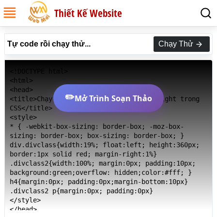
Thiết Kế Website
Tự code rồi chạy thử...
Chạy Thử
<!DOCTYPE html>

<html>

<head>

✏️
Mở Trình Soạn Thảo
<title>Chạy thử Ví dụ Thuộc tính max-height trong 
CSS</title>

<style>

* { -webkit-box-sizing: border-box; -moz-box-
sizing: border-box; box-sizing: border-box; }

div.divclass{width:19%; float:left; height:360px; 
border:1px solid red; margin-right:1%}

.divclass2{width:100%; margin:0px; padding:10px; 
background:green;overflow: hidden;color:#fff; }

h4{margin:0px; padding:0px;margin-bottom:10px}

.divclass2 p{margin:0px; padding:0px}

</style>

</head>
