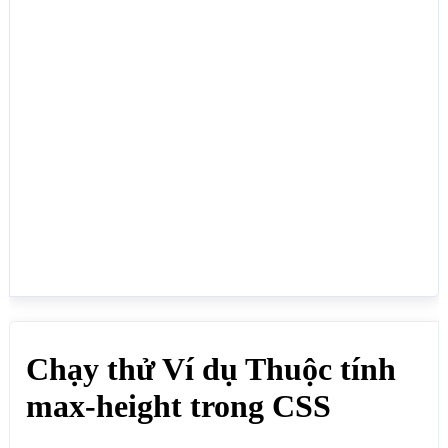
<body>

<h1>Chạy thử Ví dụ Thuộc tính max-height trong 
CSS</h1>

<p>Dùng để giới hạn chiều cao lớn nhất của phần tử 
HTML như: div, p, img,... thuộc tính max-height 
thường để cho chiều cao của phần tử HTML lớn nhỏ 
tùy ý và giới hạn nó ở một giá trị cụ thể:</p>

<div class="divclass">

<div class="divclass2" style="max-height:150px">

<h4>max-height:150px</h4>

<p>Thuộc tính max-height trong CSS dùng để giới hạn 
chiều cao lớn nhất của phần tử HTML như: div, p, 
img,...</p>

</div>

</div>

<div class="divclass">

<div class="divclass2" style="max-height:200px">

<h4>max-height:200px</h4>

<p>Thuộc tính max-height trong CSS dùng để giới hạn 
chiều cao lớn nhất của phần tử HTML như: div, p, 