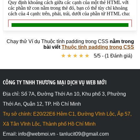
10px, cách cạnh dưới 30px)</p></div>

</body>

</html>
Chạy thử Ví dụ Thuộc tính padding trong CSS
nằm trong
bài viết
Thuộc tính padding trong CSS
★
★
★
★
★
★
★
★
★
★
5/5 - (1 Đánh giá)
CÔNG TY TNHH THƯƠNG MẠI DỊCH VỤ WEB MỚI
Địa chỉ: Số 7A, Đường Thới An 10, Khu phố 3, Phường
Thới An, Quận 12, TP. Hồ Chí Minh
Trụ sở chính: E20/22E6 Hẻm C1, Đường Vĩnh Lộc, Ấp 57,
Xã Tân Vĩnh Lộc, Thành phố Hồ Chí Minh
Email: info@webmoi.vn - tanlucit09@gmail.com