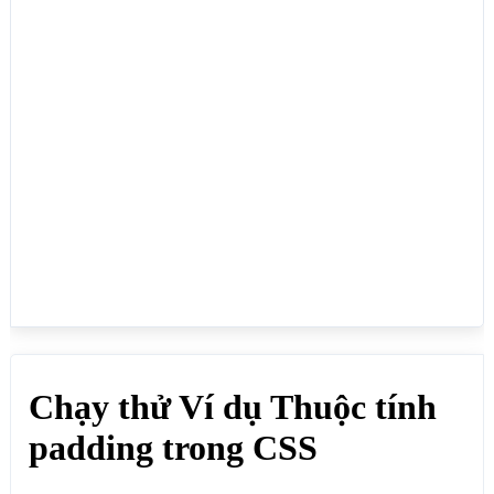
<body>

<h1>Chạy thử Ví dụ Thuộc tính padding trong 
CSS</h1>

<span>Quy định khoảng cách giữa các cạnh của một 
thẻ HTML với các phần tử con nằm trong thẻ đó, bạn 
có thể tùy chỉ khoảng cách của 4 cạnh: trên, phải, 
trái, dưới của phần tử HTML cha:</span>

<div style="padding:10px"><p>padding: 10px; (Cách 4 
cạnh 10px)</p></div>

<div style="padding:10px 30px"><p>padding: 10px 
30px; (Cách cạnh trên dưới 10px, cách cạnh trái 
phải 30px)</p></div>

<div style="padding:5px 10px 15px 30px"><p>padding: 
5px 10px 15px 30px; (Cách cạnh trên 5px, cách cạnh 
phải 10px, cách cạnh dưới 15px, cách cạnh phải 
30px)</p></div>

<div style="padding:5px 10px 30px"><p>padding: 5px 
10px 30px; (Cách cạnh trên 5px, cách cạnh trái phải 