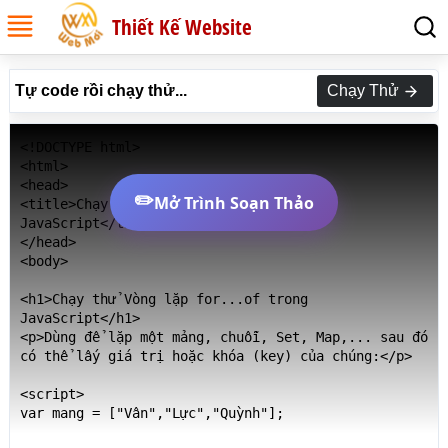
Thiết Kế Website
Tự code rồi chạy thử...
Chạy Thử
<!DOCTYPE html>

<html>

<head>

✏️
Mở Trình Soạn Thảo
<title>Chạy thử Vòng lặp for...of trong 
JavaScript</title>

</head>

<body>

<h1>Chạy thử Vòng lặp for...of trong 
JavaScript</h1>

<p>Dùng để lặp một mảng, chuỗi, Set, Map,... sau đó 
có thể lấy giá trị hoặc khóa (key) của chúng:</p>

<script>

var mang = ["Vân","Lực","Quỳnh"];
