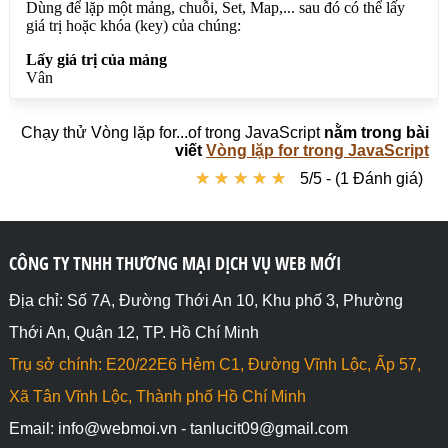
Chạy thử Vòng lặp for...of trong JavaScript
nằm trong bài
viết
Vòng lặp for trong JavaScript
★
★
★
★
★
★
★
★
★
★
5/5 - (1 Đánh giá)
CÔNG TY TNHH THƯƠNG MẠI DỊCH VỤ WEB MỚI
Địa chỉ: Số 7A, Đường Thới An 10, Khu phố 3, Phường
Thới An, Quận 12, TP. Hồ Chí Minh
Trụ sở chính: E20/22E6 Hẻm C1, Đường Vĩnh Lộc, Ấp 57,
Xã Tân Vĩnh Lộc, Thành phố Hồ Chí Minh
Email: info@webmoi.vn - tanlucit09@gmail.com