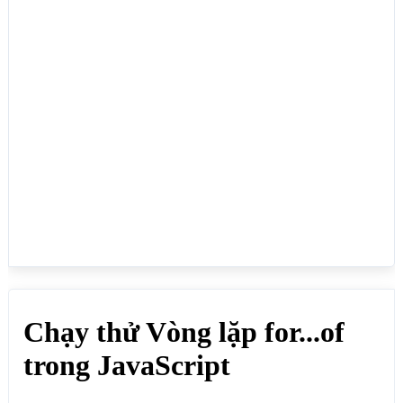
// Lấy giá trị của mảng

document.write("<b>Lấy giá trị của mảng</b><br>"); 

for (let value of mang) {

document.write(value+"<br>"); 

}

// Lấy giá trị, khóa(key) của mảng

document.write("<b>Lấy giá trị, khóa(key) của 
mảng</b><br>"); 

for (let [key, giatri] of mang.entries()) {

document.write("Vị trí "+key+": "+giatri+"<br>"); 

}

// Lặp một chuỗi

document.write("<b>Lặp một chuỗi</b><br>"); 

var chuoi = "webmoi0705";

for (let value of chuoi) {

document.write(value+"<br>"); 

}

</script>

</body>

</html>