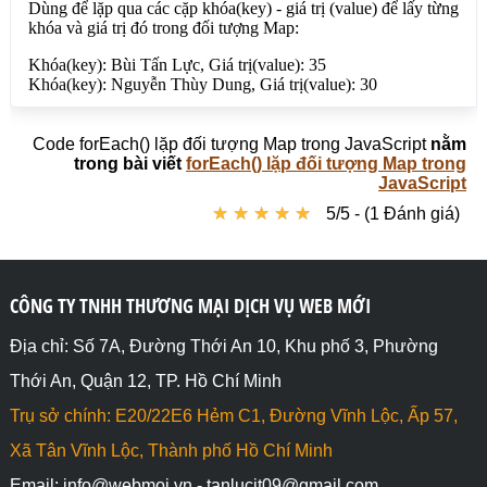
Code forEach() lặp đối tượng Map trong JavaScript
nằm
trong bài viết
forEach() lặp đối tượng Map trong
JavaScript
★
★
★
★
★
★
★
★
★
★
5/5 - (1 Đánh giá)
CÔNG TY TNHH THƯƠNG MẠI DỊCH VỤ WEB MỚI
Địa chỉ: Số 7A, Đường Thới An 10, Khu phố 3, Phường
Thới An, Quận 12, TP. Hồ Chí Minh
Trụ sở chính: E20/22E6 Hẻm C1, Đường Vĩnh Lộc, Ấp 57,
Xã Tân Vĩnh Lộc, Thành phố Hồ Chí Minh
Email: info@webmoi.vn - tanlucit09@gmail.com