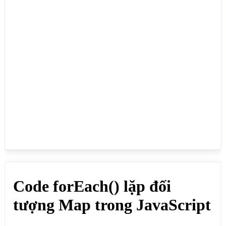
const thanhViens = new Map();

// Tạo cặp khóa, giá trị cho Map

thanhViens.set("Bùi Tấn Lực", 35);

thanhViens.set("Nguyễn Thùy Dung", 30);

thanhViens.set("Trần Thị Vân", 29);

thanhViens.set("Bùi Đan Trúc Quỳnh", 1);

// Dùng forEach lặp qua các cặp khóa - giá trị

thanhViens.forEach (function(value, key) {

 document.write("Khóa(key): "+key +", Giá 
trị(value): "+ value + "<br>");

})

</script>

</body>

</html>