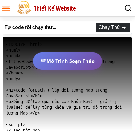
Thiết Kế Website
Tự code rồi chạy thử...
Chạy Thử
<!DOCTYPE html>

<html>

<head>

✏️
Mở Trình Soạn Thảo
<title>Code forEach() lặp đối tượng Map trong 
JavaScript</title>

</head>

<body>

<h1>Code forEach() lặp đối tượng Map trong 
JavaScript</h1>

<p>Dùng để lặp qua các cặp khóa(key) - giá trị 
(value) để lấy từng khóa và giá trị đó trong đối 
tượng Map:</p>

<script>

// Tạo một Map
