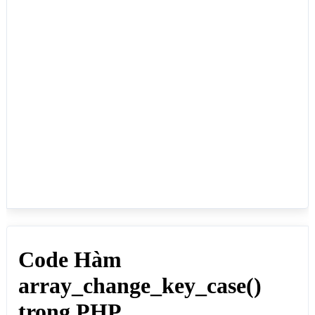
<?php

print_r(array_change_key_case($manggoc,CASE_UPPER))
;

?>

<h2>array_change_key_case() dùng CASE_LOWER</h2>

<p>Để đổi hết tên khóa (key) về chữ thường:</p>

<?php

print_r(array_change_key_case($manggoc,CASE_LOWER))
;

?>

</body>

</html>