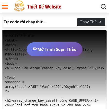
Thiết Kế Website
Tự code rồi chạy thử...
Chạy Thử
<!DOCTYPE html>

<html>

<head>

✏️
Mở Trình Soạn Thảo
<title>Code Hàm array_change_key_case() trong 
PHP</title>

</head>

<body>

<h1>Code Hàm array_change_key_case() trong PHP</h1>

<?php 

$manggoc = 
array("Luc"=>"35","Van"=>"29","Quynh"=>"1");

?>

<h2>array_change_key_case() dùng CASE_UPPER</h2>

<p>Để đổi hết tên khóa (key) về chữ hoa:</p>
