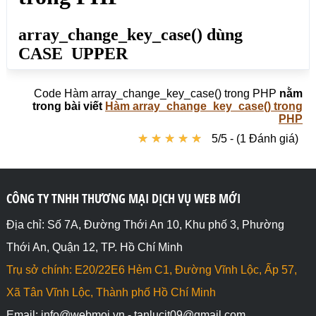
Code Hàm array_change_key_case() trong PHP
nằm
trong bài viết
Hàm array_change_key_case() trong
PHP
★
★
★
★
★
★
★
★
★
★
5/5 - (1 Đánh giá)
CÔNG TY TNHH THƯƠNG MẠI DỊCH VỤ WEB MỚI
Địa chỉ: Số 7A, Đường Thới An 10, Khu phố 3, Phường
Thới An, Quận 12, TP. Hồ Chí Minh
Trụ sở chính: E20/22E6 Hẻm C1, Đường Vĩnh Lộc, Ấp 57,
Xã Tân Vĩnh Lộc, Thành phố Hồ Chí Minh
Email: info@webmoi.vn - tanlucit09@gmail.com