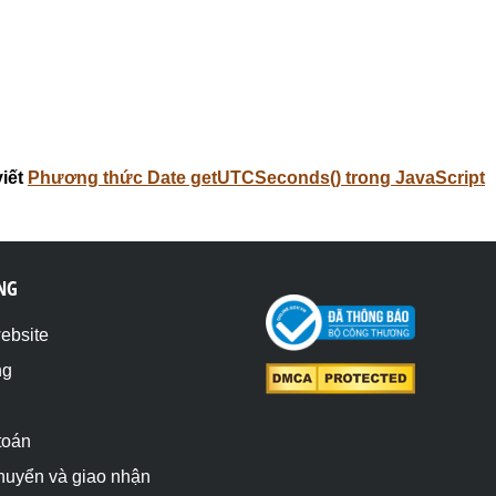
iết
Phương thức Date getUTCSeconds() trong JavaScript
NG
website
ng
toán
chuyển và giao nhận