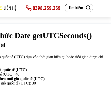
0398.259.259
LIÊN HỆ
Tìm kiếm
 đối tượng Date:</p>
