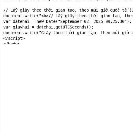
// Lấy giây theo thời gian tạo, theo múi giờ quốc tế (U
document.write("<b>// Lấy giây theo thời gian tạo, theo
var datehai = new Date("September 02, 2025 09:25:30");

var giayhai = datehai.getUTCSeconds();

document.write("Giây theo thời gian tạo, theo múi giờ q
</script>

</body>

</html>