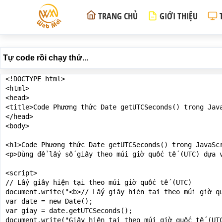
TRANG CHỦ
GIỚI THIỆU
Tự code rồi chạy thử...
<!DOCTYPE html>

<html>

<head>

<title>Code Phương thức Date getUTCSeconds() trong Java
</head>

<body>

<h1>Code Phương thức Date getUTCSeconds() trong JavaScr
<p>Dùng để lấy số giây theo múi giờ quốc tế (UTC) dựa v
<script>

// Lấy giây hiện tại theo múi giờ quốc tế (UTC)

document.write("<b>// Lấy giây hiện tại theo múi giờ qu
var date = new Date();

var giay = date.getUTCSeconds();

document.write("Giây hiện tại theo múi giờ quốc tế (UTC