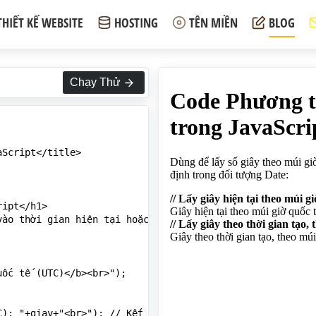
THIẾT KẾ WEBSITE
HOSTING
TÊN MIỀN
BLOG
Chạy Thử
Script</title>

ipt</h1>

ào thời gian hiện tại hoặc thời gian được chỉ định trong
ốc tế (UTC)</b><br>");

): "+giay+"<br>"); // Kết quả: 38
