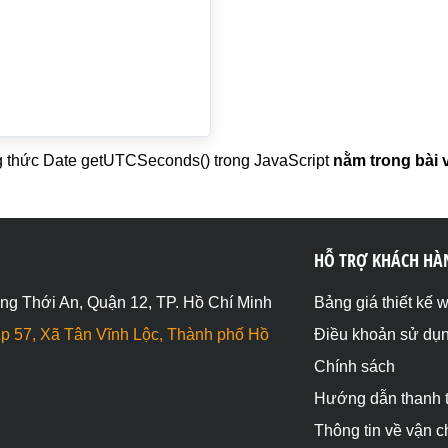
thức Date getUTCSeconds() trong JavaScript
nằm trong bài v
HỖ TRỢ KHÁCH HÀ
ng Thới An, Quận 12, TP. Hồ Chí Minh
Bảng giá thiết kế 
p 57, Xã Tân Vĩnh Lộc, Thành phố Hồ
Điều khoản sử dụ
Chính sách
Hướng dẫn thanh 
Thông tin về vận 