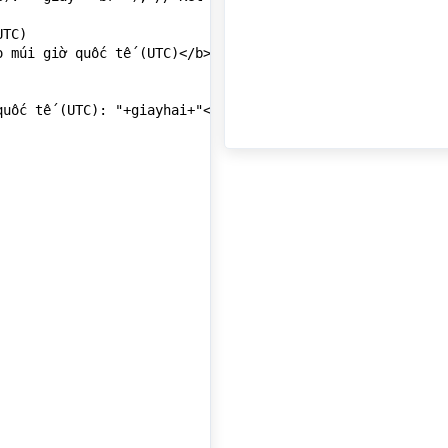
TC)

 múi giờ quốc tế (UTC)</b><br>");

uốc tế (UTC): "+giayhai+"<br>"); // Kết quả: 30
