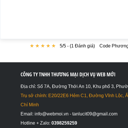
★
★
★
★
★
★
★
★
★
★
5/5 - (1 Đánh giá)
Code Phương 
CÔNG TY TNHH THƯƠNG MẠI DỊCH VỤ WEB MỚI
Địa chỉ: Số 7A, Đường Thới An 10, Khu phố 3, Phườ
Trụ sở chính: E20/22E6 Hẻm C1, Đường Vĩnh Lộc, Ấ
Chí Minh
Email: info@webmoi.vn - tanlucit09@gmail.com
Hotline + Zalo:
0398259259