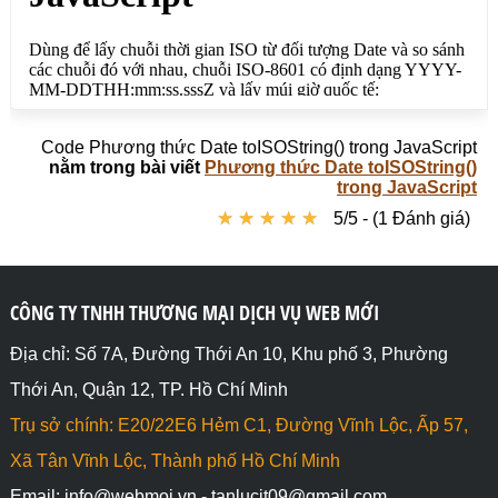
document.write("Ngày 3/9/2025 đứng sau ngày 
2/9/2025");

}

</script>

</body>

</html>
Code Phương thức Date toISOString() trong JavaScript
nằm trong bài viết
Phương thức Date toISOString()
trong JavaScript
★
★
★
★
★
★
★
★
★
★
5/5 - (1 Đánh giá)
CÔNG TY TNHH THƯƠNG MẠI DỊCH VỤ WEB MỚI
Địa chỉ: Số 7A, Đường Thới An 10, Khu phố 3, Phường
Thới An, Quận 12, TP. Hồ Chí Minh
Trụ sở chính: E20/22E6 Hẻm C1, Đường Vĩnh Lộc, Ấp 57,
Xã Tân Vĩnh Lộc, Thành phố Hồ Chí Minh
Email: info@webmoi.vn - tanlucit09@gmail.com