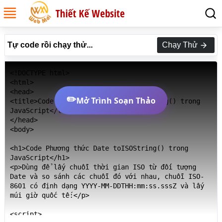
Thiết Kế Website
Tự code rồi chạy thử...
Chạy Thử
<!DOCTYPE html>

<html>

<head>

✏️
Mở Trình Soạn Thảo
<title>Code Phương thức Date toISOString() trong 
JavaScript</title>

</head>

<body>

<h1>Code Phương thức Date toISOString() trong 
JavaScript</h1>

<p>Dùng để lấy chuỗi thời gian ISO từ đối tượng 
Date và so sánh các chuỗi đó với nhau, chuỗi ISO-
8601 có định dạng YYYY-MM-DDTHH:mm:ss.sssZ và lấy 
múi giờ quốc tế:</p>

<script>
