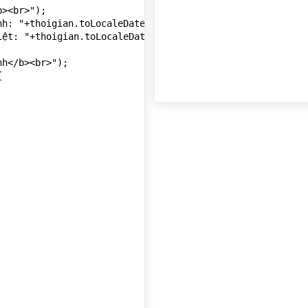
><br>");

h: "+thoigian.toLocaleDateString('en-US')+"<br>"); // Kế
ệt: "+thoigian.toLocaleDateString('vi-VN')+"<br>"); // K
h</b><br>");



uychinhen+"<br>"); // Kết quả: Saturday, August 30, 2025
ệt</b><br>");



tuychinhvi+"<br>"); // Kết quả: Thứ Bảy, 30 tháng 8, 202