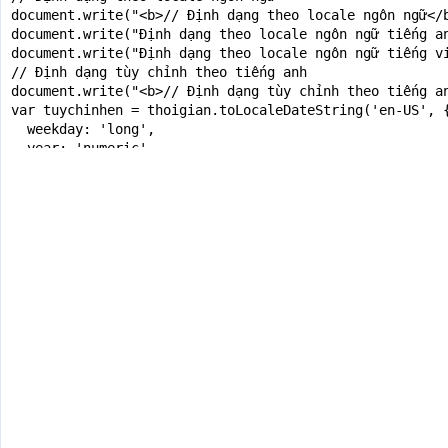
document.write("<b>// Định dạng theo locale ngôn ngữ</b
document.write("Định dạng theo locale ngôn ngữ tiếng an
document.write("Định dạng theo locale ngôn ngữ tiếng vi
// Định dạng tùy chỉnh theo tiếng anh

document.write("<b>// Định dạng tùy chỉnh theo tiếng an
var tuychinhen = thoigian.toLocaleDateString('en-US', {
  weekday: 'long',

  year: 'numeric',

  month: 'long',

  day: 'numeric'

});

document.write("Định dạng tùy chỉnh theo tiếng anh: "+t
// Định dạng tùy chỉnh theo tiếng việt

document.write("<b>// Định dạng tùy chỉnh theo tiếng vi
var tuychinhvi = thoigian.toLocaleDateString('vi-VN', {
  weekday: 'long',

  year: 'numeric',

  month: 'long',

  day: 'numeric'

});

document.write("Định dạng tùy chỉnh theo tiếng việt: "+
</script>

</body>
