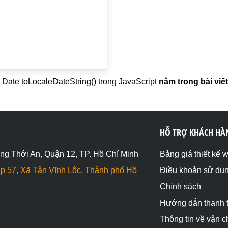
ate toLocaleDateString() trong JavaScript
nằm trong bài viết
HỖ TRỢ KHÁCH HÀ
ng Thới An, Quận 12, TP. Hồ Chí Minh
Bảng giá thiết kế 
p 57, Xã Tân Vĩnh Lộc, Thành phố Hồ
Điều khoản sử dụ
Chính sách
Hướng dẫn thanh 
Thông tin về vận 