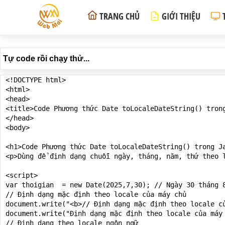
TRANG CHỦ
GIỚI THIỆU
Tự code rồi chạy thử...
<!DOCTYPE html>

<html>

<head>

<title>Code Phương thức Date toLocaleDateString() trong
</head>

<body>

<h1>Code Phương thức Date toLocaleDateString() trong Ja
<p>Dùng để định dạng chuỗi ngày, tháng, năm, thứ theo l
<script>

var thoigian  = new Date(2025,7,30); // Ngày 30 tháng 8
// Định dạng mặc định theo locale của máy chủ

document.write("<b>// Định dạng mặc định theo locale củ
document.write("Định dạng mặc định theo locale của máy 
// Định dạng theo locale ngôn ngữ
