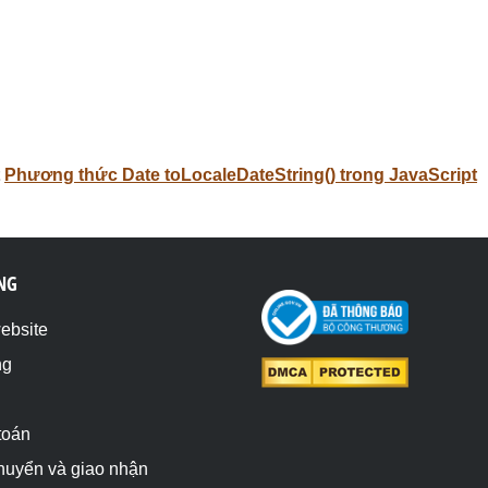
Phương thức Date toLocaleDateString() trong JavaScript
NG
website
ng
toán
chuyển và giao nhận