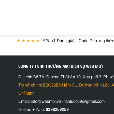
</html>
★
★
★
★
★
★
★
★
★
★
5/5 - (1 Đánh giá)
Code Phương thức D
CÔNG TY TNHH THƯƠNG MẠI DỊCH VỤ WEB MỚI
Địa chỉ: Số 7A, Đường Thới An 10, Khu phố 3, Phườ
Trụ sở chính: E20/22E6 Hẻm C1, Đường Vĩnh Lộc, Ấ
Chí Minh
Email: info@webmoi.vn - tanlucit09@gmail.com
Hotline + Zalo:
0398259259