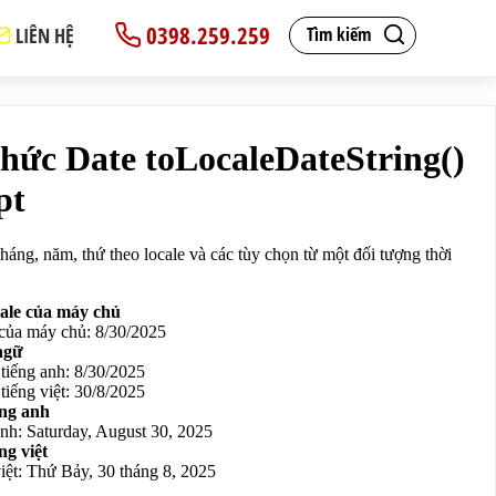
0398.259.259
LIÊN HỆ
Tìm kiếm
p>

: 30/9/2025
