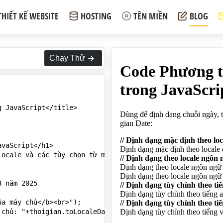
THIẾT KẾ WEBSITE
HOSTING
TÊN MIỀN
BLOG
Chạy Thử
 JavaScript</title>

vaScript</h1>

ocale và các tùy chọn từ một đối tượng thời gian Date:</
 năm 2025

a máy chủ</b><br>");

chủ: "+thoigian.toLocaleDateString()+"<br>"); // Kết quả