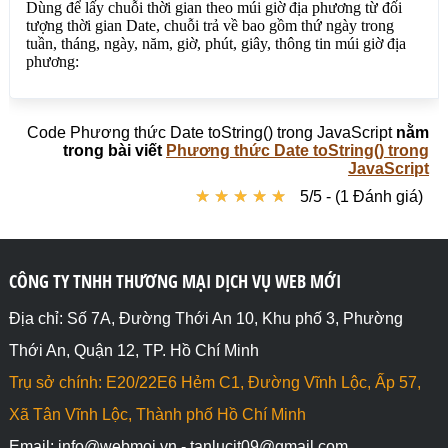
Code Phương thức Date toString() trong JavaScript
nằm
trong bài viết
Phương thức Date toString() trong
JavaScript
★
★
★
★
★
★
★
★
★
★
5/5 - (1 Đánh giá)
CÔNG TY TNHH THƯƠNG MẠI DỊCH VỤ WEB MỚI
Địa chỉ: Số 7A, Đường Thới An 10, Khu phố 3, Phường
Thới An, Quận 12, TP. Hồ Chí Minh
Trụ sở chính: E20/22E6 Hẻm C1, Đường Vĩnh Lộc, Ấp 57,
Xã Tân Vĩnh Lộc, Thành phố Hồ Chí Minh
Email: info@webmoi.vn - tanlucit09@gmail.com