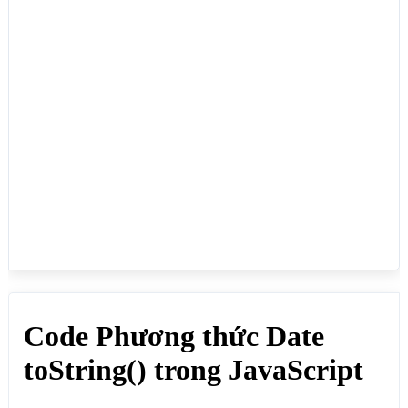
// toString()

document.write("<b>// toString()</b><br>");

var thoigian  = new Date("September 02, 2025 
09:25:30"); // Ngày 2/9/2025 9h 25 phút 30 giây

document.write("toString(): "+thoigian.toString()+"
<br>"); // Kết quả: Tue Sep 02 2025 09:25:30 
GMT+0700 (Giờ Đông Dương)

</script>

</body>

</html>