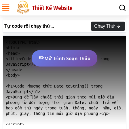
Thiết Kế Website
Tự code rồi chạy thử...
Chạy Thử
<!DOCTYPE html>

<html>

<head>

✏️
Mở Trình Soạn Thảo
<title>Code Phương thức Date toString() trong 
JavaScript</title>

</head>

<body>

<h1>Code Phương thức Date toString() trong 
JavaScript</h1>

<p>Dùng để lấy chuỗi thời gian theo múi giờ địa 
phương từ đối tượng thời gian Date, chuỗi trả về 
bao gồm thứ ngày trong tuần, tháng, ngày, năm, giờ, 
phút, giây, thông tin múi giờ địa phương:</p>

<script>
