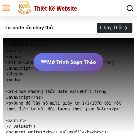
Thiết Kế Website
Tự code rồi chạy thử...
Chạy Thử
<!DOCTYPE html>

<html>

<head>

✏️
Mở Trình Soạn Thảo
<title>Code Phương thức Date valueOf() trong 
JavaScript</title>

</head>

<body>

<h1>Code Phương thức Date valueOf() trong 
JavaScript</h1>

<p>Dùng để lấy số mili giây từ 1/1/1970 tới một 
thời điểm từ một đối tượng thời gian Date:</p>

<script>

// valueOf()

document.write("<b>// valueOf()</b><br>");
