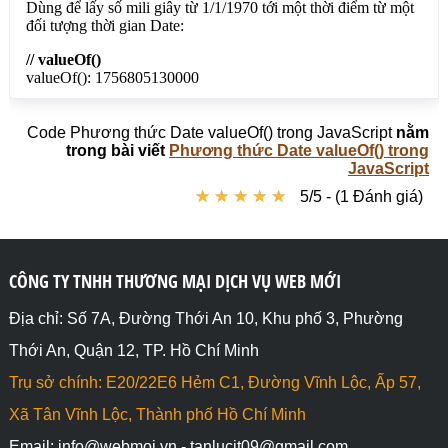
Code Phương thức Date valueOf() trong JavaScript
nằm
trong bài viết
Phương thức Date valueOf() trong
JavaScript
★
★
★
★
★
★
★
★
★
★
5/5 - (1 Đánh giá)
CÔNG TY TNHH THƯƠNG MẠI DỊCH VỤ WEB MỚI
Địa chỉ: Số 7A, Đường Thới An 10, Khu phố 3, Phường
Thới An, Quận 12, TP. Hồ Chí Minh
Trụ sở chính: E20/22E6 Hẻm C1, Đường Vĩnh Lộc, Ấp 57,
Xã Tân Vĩnh Lộc, Thành phố Hồ Chí Minh
Email: info@webmoi.vn - tanlucit09@gmail.com