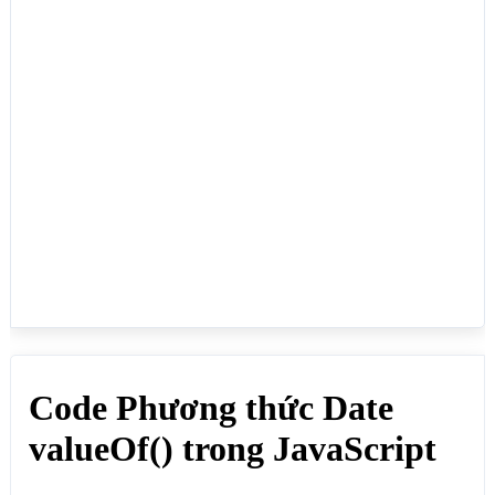
var thoigianmot  = new Date("September 02, 2025 
09:25:30"); // Ngày 2/9/2025 9h 25 phút 30 giây

document.write("valueOf(): 
"+thoigianmot.valueOf()+"<br>"); // Kết quả: 
1756779930000

</script>

</body>

</html>