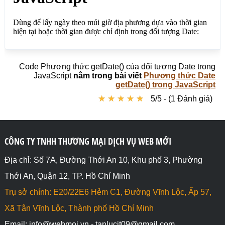
Code Phương thức getDate() của đối tượng Date trong
JavaScript
nằm trong bài viết
Phương thức Date
getDate() trong JavaScript
★
★
★
★
★
★
★
★
★
★
5/5 - (1 Đánh giá)
CÔNG TY TNHH THƯƠNG MẠI DỊCH VỤ WEB MỚI
Địa chỉ: Số 7A, Đường Thới An 10, Khu phố 3, Phường
Thới An, Quận 12, TP. Hồ Chí Minh
Trụ sở chính: E20/22E6 Hẻm C1, Đường Vĩnh Lộc, Ấp 57,
Xã Tân Vĩnh Lộc, Thành phố Hồ Chí Minh
Email: info@webmoi.vn - tanlucit09@gmail.com