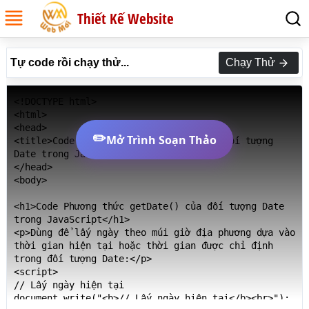
Thiết Kế Website
Tự code rồi chạy thử...
Chạy Thử
<!DOCTYPE html>

<html>

<head>

✏️
Mở Trình Soạn Thảo
<title>Code Phương thức getDate() của đối tượng 
Date trong JavaScript</title>

</head>

<body>

<h1>Code Phương thức getDate() của đối tượng Date 
trong JavaScript</h1>

<p>Dùng để lấy ngày theo múi giờ địa phương dựa vào 
thời gian hiện tại hoặc thời gian được chỉ định 
trong đối tượng Date:</p>

<script>

// Lấy ngày hiện tại

document.write("<b>// Lấy ngày hiện tại</b><br>");
