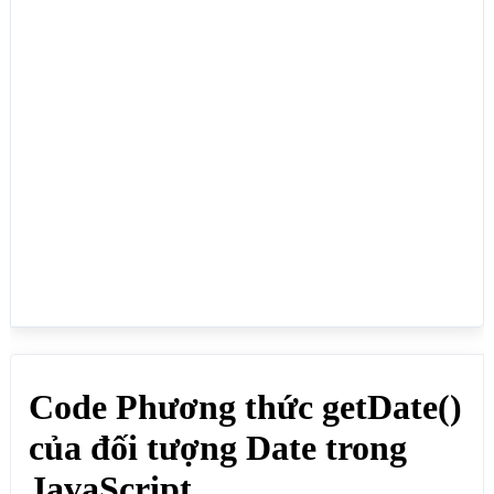
var date = new Date();

var ngay = date.getDate();

document.write("Ngày hiện tại: "+ngay+"<br>"); // 
Kết quả: Ngày hiện tại

// Lấy ngày được tạo

document.write("<b>// Lấy ngày được tạo</b><br>");

var datehai = new Date(2025,08,30);

var ngayhai = datehai.getDate();

document.write("Ngày được tạo: "+ngayhai+"<br>"); 
// Kết quả: 30

</script>

</body>

</html>