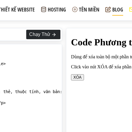
THIẾT KẾ WEBSITE
HOSTING
TÊN MIỀN
BLOG
Chạy Thử
e>

 thẻ, thuộc tính, văn bản:</p>

p>
