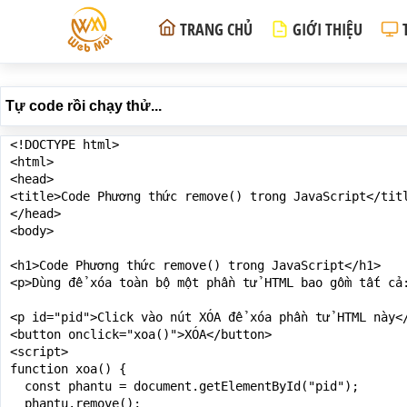
TRANG CHỦ
GIỚI THIỆU
Tự code rồi chạy thử...
<!DOCTYPE html>

<html>

<head>

<title>Code Phương thức remove() trong JavaScript</titl
</head>

<body>

<h1>Code Phương thức remove() trong JavaScript</h1>

<p>Dùng để xóa toàn bộ một phần tử HTML bao gồm tất cả:
<p id="pid">Click vào nút XÓA để xóa phần tử HTML này</
<button onclick="xoa()">XÓA</button>

<script>

function xoa() {

  const phantu = document.getElementById("pid");

  phantu.remove();
