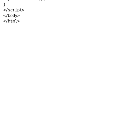
}

</script>

</body>

</html>