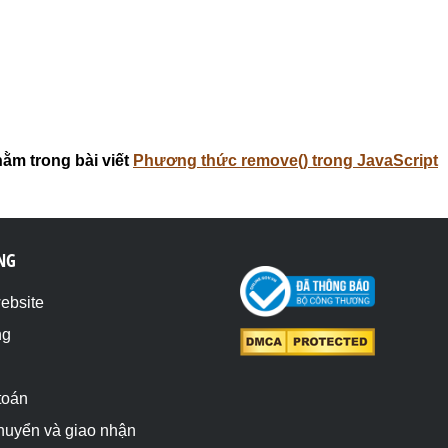
nằm trong bài viết
Phương thức remove() trong JavaScript
NG
website
ng
toán
chuyển và giao nhận