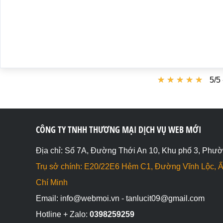
★
★
★
★
★
★
★
★
★
★
5/5 
CÔNG TY TNHH THƯƠNG MẠI DỊCH VỤ WEB MỚI
Địa chỉ: Số 7A, Đường Thới An 10, Khu phố 3, Phườ
Trụ sở chính: E20/22E6 Hẻm C1, Đường Vĩnh Lộc, Ấ
Chí Minh
Email: info@webmoi.vn - tanlucit09@gmail.com
Hotline + Zalo:
0398259259