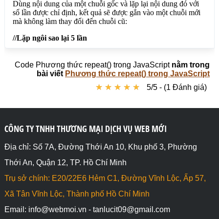
Code Phương thức repeat() trong JavaScript
nằm trong
bài viết
Phương thức repeat() trong JavaScript
★
★
★
★
★
★
★
★
★
★
5/5 - (1 Đánh giá)
CÔNG TY TNHH THƯƠNG MẠI DỊCH VỤ WEB MỚI
Địa chỉ: Số 7A, Đường Thới An 10, Khu phố 3, Phường
Thới An, Quận 12, TP. Hồ Chí Minh
Trụ sở chính: E20/22E6 Hẻm C1, Đường Vĩnh Lộc, Ấp 57,
Xã Tân Vĩnh Lộc, Thành phố Hồ Chí Minh
Email: info@webmoi.vn - tanlucit09@gmail.com