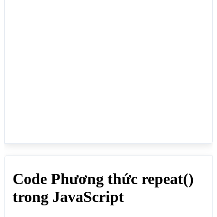
document.write("<b>//Lặp ngôi sao lại 5 lần</b>
<br>");

var sao  = "★";

var saomoi = sao.repeat(5); // Kết quả: ★★★★★

document.write(saomoi+"<br>");

// Lặp từ Web Mới 3 lần

document.write("<b>//Lặp từ Web Mới 3 lần</b>
<br>");

var chuoi  = "Web Mới ";

var chuoimoi = chuoi.repeat(3); // Kết quả: Web Mới 
Web Mới Web Mới

document.write(chuoimoi+"<br>");

// Lặp từ Web Mới 0 lần, trả về rỗng

document.write("<b>//Lặp từ Web Mới 0 lần, trả về 
rỗng</b><br>");

var chuoihai  = "Web Mới ";

var chuoihaimoi = chuoihai.repeat(0); // Kết quả:

document.write(chuoihaimoi+"<br>");

</script>

</body>

</html>