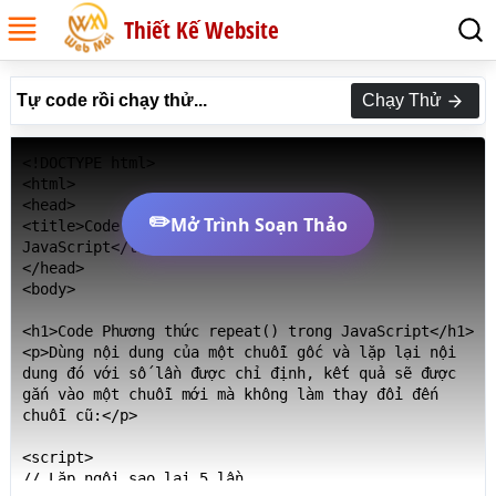
Thiết Kế Website
Tự code rồi chạy thử...
Chạy Thử
<!DOCTYPE html>

<html>

<head>

✏️
Mở Trình Soạn Thảo
<title>Code Phương thức repeat() trong 
JavaScript</title>

</head>

<body>

<h1>Code Phương thức repeat() trong JavaScript</h1>

<p>Dùng nội dung của một chuỗi gốc và lặp lại nội 
dung đó với số lần được chỉ định, kết quả sẽ được 
gắn vào một chuỗi mới mà không làm thay đổi đến 
chuỗi cũ:</p>

<script>

// Lặp ngôi sao lại 5 lần
